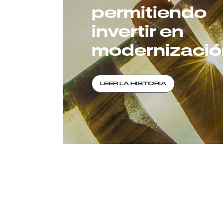
permitiendo
invertir en
modernizació
LEER LA HISTORIA