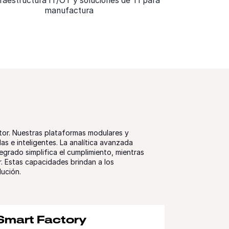
fraestructura IT/OT y soluciones de TI para
manufactura
ctor. Nuestras plataformas modulares y
s e inteligentes. La analítica avanzada
egrado simplifica el cumplimiento, mientras
. Estas capacidades brindan a los
lución.
Smart Factory