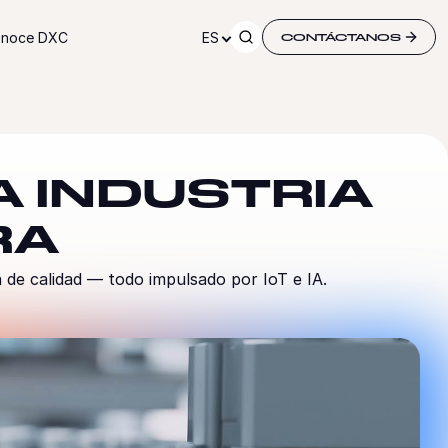
noce DXC
ES
CONTÁCTANOS
A INDUSTRIA
RA
a de calidad — todo impulsado por IoT e IA.