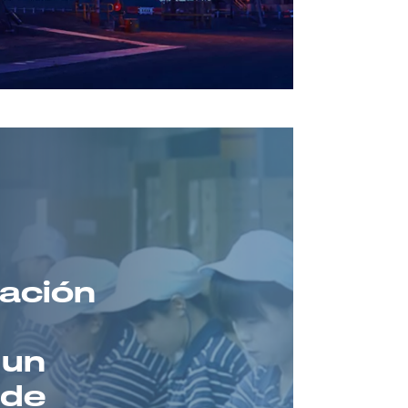
zación
 un
 de