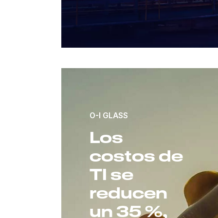
O-I GLASS
Los
costos de
TI se
reducen
un 35 %,