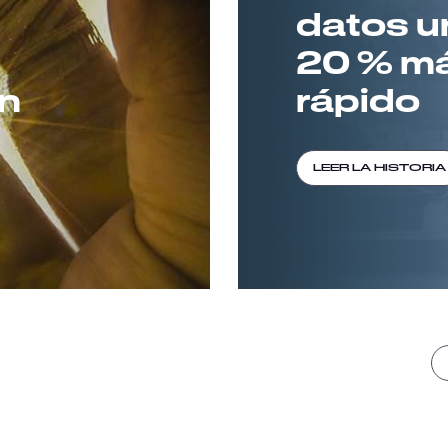
datos u
20 % m
n
rápido
LEER LA HISTORIA