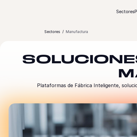
Ir al contenido
Sectores
P
Sectores
Manufactura
SOLUCIONES
M
Plataformas de Fábrica Inteligente, soluci