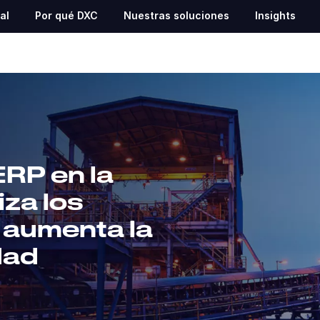
al
Por qué DXC
Nuestras soluciones
Insights
ERP en la
za los
 aumenta la
dad