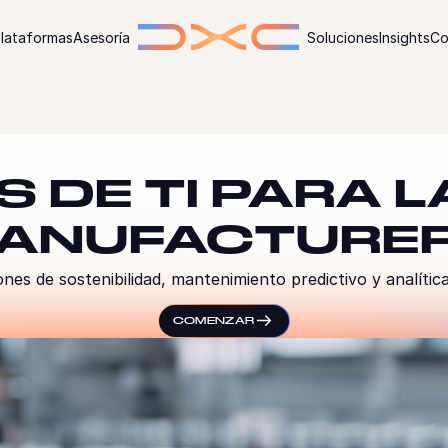
lataformas
Asesoría
Soluciones
Insights
Co
 DE TI PARA L
ANUFACTURE
ones de sostenibilidad, mantenimiento predictivo y analític
COMENZAR