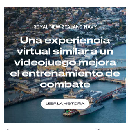
ROYAL NEW ZEALAND NAVY
Una experiencia
virtual similar a un
videojuego mejora
el entrenamiento de
combate
LEER LA HISTORIA