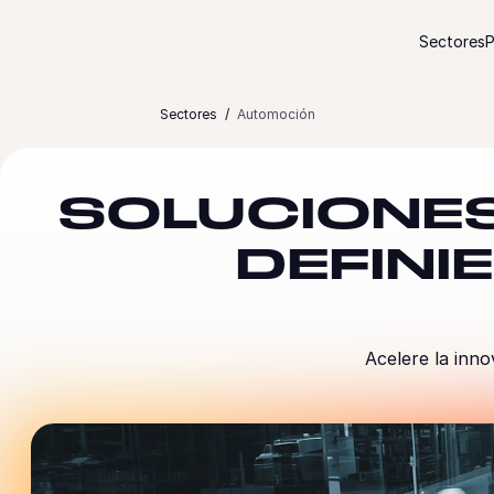
Ir al contenido
Sectores
P
Sectores
Automoción
SOLUCIONES
DEFINI
Acelere la inno