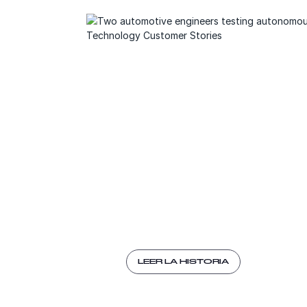
HISTORIA DE CLIENTE
CARIAD
pone a
prueba la
conducción
automatizad
LEER LA HISTORIA