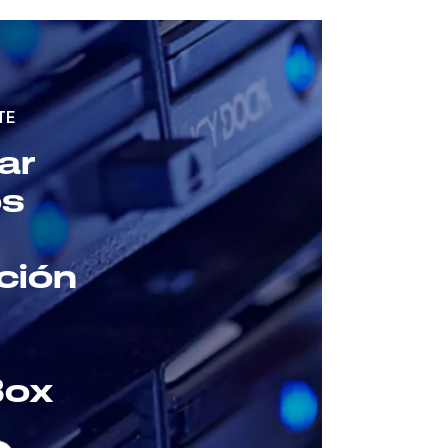
TE
ar
os
ción
Box