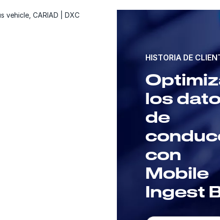
HISTORIA DE CLIEN
Optimiz
los dat
de
conduc
a
con
Mobile
Ingest 