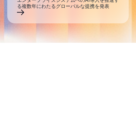
エンタープライズシステムへのAI導入を推進す
る複数年にわたるグローバルな提携を発表
旅行・運輸
即効性のある運用コスト削減
と、300システムの"No-
Ops"推進 — センターオペレー