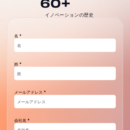
60+
イノベーションの歴史
名 *
姓 *
メールアドレス *
会社名 *