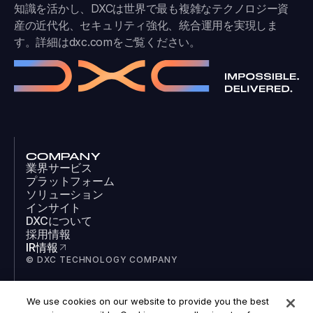
知識を活かし、DXCは世界で最も複雑なテクノロジー資
産の近代化、セキュリティ強化、統合運用を実現しま
す。詳細は
dxc.com
をご覧ください。
COMPANY
業界サービス
プラットフォーム
ソリューション
インサイト
DXCについて
採用情報
IR情報
© DXC TECHNOLOGY COMPANY
We use cookies on our website to provide you the best
SOCIAL