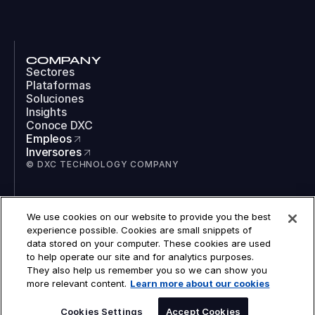
COMPANY
Sectores
Plataformas
Soluciones
Insights
Conoce DXC
Empleos
Inversores
© DXC TECHNOLOGY COMPANY
SOCIAL
We use cookies on our website to provide you the best
LinkedIn
experience possible. Cookies are small snippets of
Instagram
data stored on your computer. These cookies are used
TikTok
to help operate our site and for analytics purposes.
YouTube
They also help us remember you so we can show you
COOKIES
more relevant content.
Learn more about our cookies
AVISO LEGAL
PRIVACIDAD
ACCESIBILIDAD
Cookies Settings
Accept Cookies