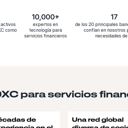
10,000+
17
 activos
expertos en
de los 20 principales ban
DXC como
tecnología para
confían en nosotros 
servicios financieros
necesidades de
DXC para servicios fina
écadas de
Una red global
periencia en el
diversa de soci