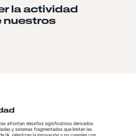
r la actividad
e nuestros
idad
eras afrontan desafíos significativos derivados
dadas y sistemas fragmentados que limitan las
e IA, ralentizan la innovación y no cumplen con