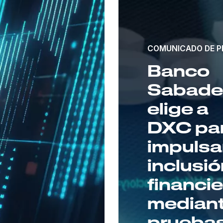
COMUNICADO DE P
Banco
Sabadel
elige a
DXC pa
impulsar
inclusi
financi
median
prueba