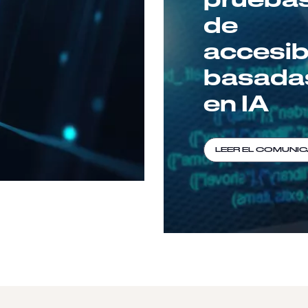
de
accesib
basada
en IA
LEER EL COMUNI