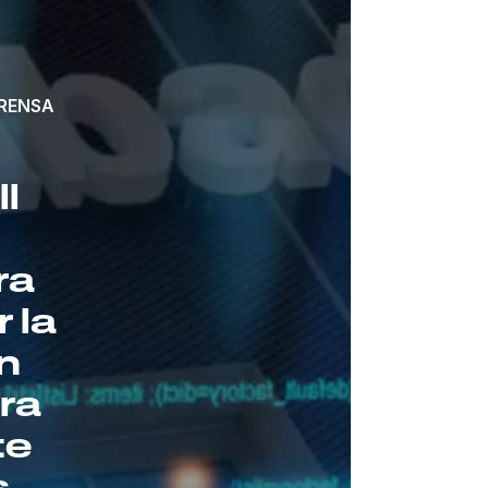
RENSA
l
ra
 la
ón
era
te
s