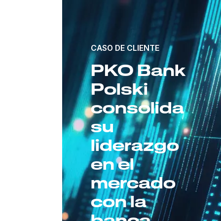
CASO DE CLIENTE
PKO Bank
Polski
consolida
su
liderazgo
en el
mercado
con la
banca