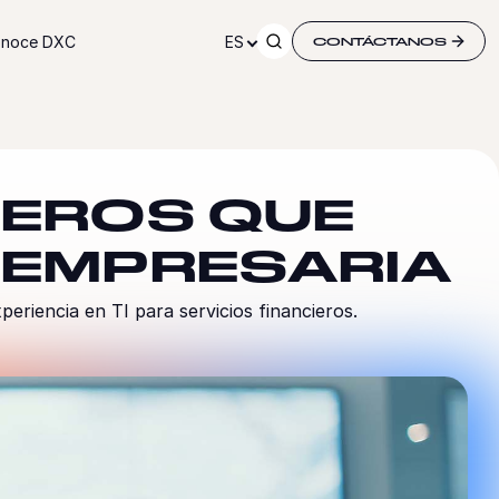
noce DXC
ES
CONTÁCTANOS
CIEROS QUE
 EMPRESARIA
riencia en TI para servicios financieros.