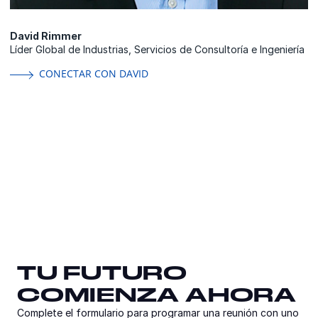
David Rimmer
Líder Global de Industrias, Servicios de Consultoría e Ingeniería
CONECTAR CON DAVID
TU FUTURO
TU FUTURO
TU FUTURO
COMIENZA AHORA
COMIENZA AHORA
COMIENZA AHORA
Complete el formulario para programar una reunión con uno
Complete el formulario para programar una reunión con uno
de nuestros expertos en el sector público.
de nuestros expertos en el sector público.
Complete el formulario para programar una reunión con uno