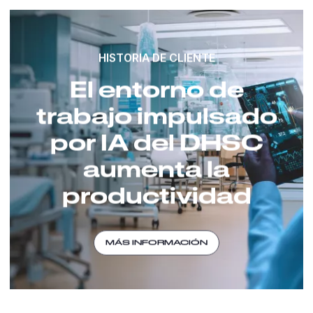
HISTORIA DE CLIENTE
El entorno de
trabajo impulsado
por IA del DHSC
aumenta la
productividad
MÁS INFORMACIÓN