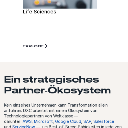
Life Sciences
EXPLORE
Ein strategisches
Partner‑Ökosystem
Kein einzelnes Unternehmen kann Transformation allein
anführen. DXC arbeitet mit einem Ökosystem von
Technologiepartnern von Weltklasse —
darunter
AWS
,
Microsoft
,
Google Cloud
,
SAP
,
Salesforce
und
ServiceNow
—, um Best‑of‑Breed‑Fähigkeiten in jede von