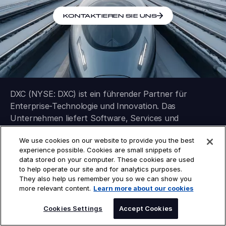
KONTAKTIEREN SIE UNS
DXC (NYSE: DXC) ist ein führender Partner für
Enterprise-Technologie und Innovation. Das
Unternehmen liefert Software, Services und
Lösungen für globale Unternehmen und
We use cookies on our website to provide you the best
Organisationen des öffentlichen Sektors – und
experience possible. Cookies are small snippets of
unterstützt sie dabei, KI zu nutzen, um in Zeiten
data stored on your computer. These cookies are used
exponentieller Veränderung schnell Ergebnisse zu
to help operate our site and for analytics purposes.
erzielen. Mit tiefgreifender Expertise in Managed
They also help us remember you so we can show you
more relevant content.
Learn more about our cookies
Infrastructure Services, Application Modernization
und branchen­spezifischen Softwarelösungen
SPEAK TO AN EXPERT
Cookies Settings
Accept Cookies
modernisiert, schützt und betreibt DXC einige der