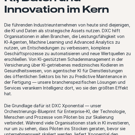
Innovation im Kern
Die führenden Industrieunternehmen von heute sind diejenigen,
die KI und Daten als strategische Assets nutzen. DXC hilft
Organisationen in allen Branchen, die Leistungsfähigkeit von
KI‑Agenten, Machine Learning und Advanced Analytics zu
nutzen, um Entscheidungen zu verbessern, komplexe
Geschäftsprozesse zu automatisieren und neue Wertquellen zu
erschließen. Von KI‑gestütztem Schadenmanagement in der
Versicherung über KI‑getriebenes medizinisches Kodieren im
Gesundheitswesen, von agentischer KI für Dienstleistungen
des öffentlichen Sektors bis hin zu Predictive Maintenance in
der Fertigung — unsere branchenspezifischen Lösungen und
Services verankern Intelligenz dort, wo sie den größten Effekt
hat.
Die Grundlage dafür ist DXC Xponential — unser
Orchestrierungs‑Blueprint für Enterprise‑KI, der Technologie,
Menschen und Prozesse vom Piloten bis zur Skalierung
verbindet. Während viele Organisationen stark in KI investieren,
nur um zu sehen, dass Piloten ins Stocken geraten, bevor sie
unternehmensweit skaliert werden, liefert Xponential den