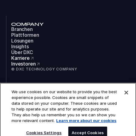
COMPANY
Branchen
Plattformen
Lösungen
Insights
Über DXC
Karriere
Investoren
© DXC TECHNOLOGY COMPANY
SOCIAL
We use cookies on our website to provide you the best
LinkedIn
experience possible. Cookies are small snippets of
Instagram
data stored on your computer. These cookies are used
TikTok
to help operate our site and for analytics purposes.
YouTube
They also help us remember you so we can show you
COOKIES
more relevant content.
Learn more about our cookies
RECHTLICHES
DATENSCHUTZ
BARRIEREFREIHEIT
Cookies Settings
Accept Cookies