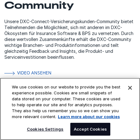
Community
Unsere DXC-Connect-Versicherungskunden-Community bietet
Teilnehmenden die Möglichkeit, sich mit anderen im DXC-
Ökosystem für Insurance Software & BPS zu vernetzen. Durch
diese wertvollen Zusammenkünfte erhält die DXC-Community
wichtige Branchen- und Produktinformationen und teilt
gleichzeitig Feedback und Insights, die Produkt- und
Serviceinvestitionen beeinflussen.
VIDEO ANSEHEN
We use cookies on our website to provide you the best
experience possible. Cookies are small snippets of
data stored on your computer. These cookies are used
to help operate our site and for analytics purposes.
They also help us remember you so we can show you
more relevant content.
Learn more about our cookies
Häufig gestellte
SPEAK TO AN EXPERT
Fragen zu DXC im
Cookies Settings
Accept Cookies