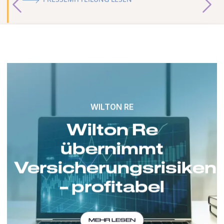
PRESSEMITTEILUNG LESEN
WILTON RE
Wilton Re
übernimmt
Versicherungsrisiken
– profitabel
MEHR LESEN