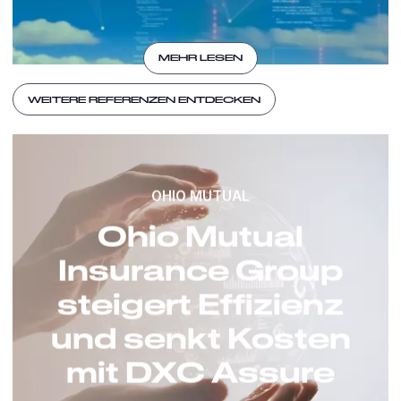
MEHR LESEN
WEITERE REFERENZEN ENTDECKEN
OHIO MUTUAL
Ohio Mutual
Insurance Group
steigert Effizienz
und senkt Kosten
mit DXC Assure