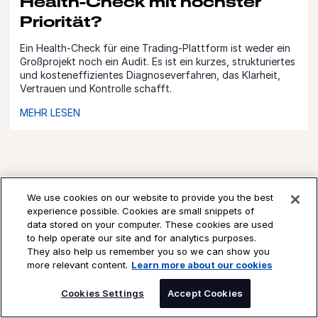
Health-Check mit höchster
Priorität?
Ein Health-Check für eine Trading-Plattform ist weder ein
Großprojekt noch ein Audit. Es ist ein kurzes, strukturiertes
und kosteneffizientes Diagnoseverfahren, das Klarheit,
Vertrauen und Kontrolle schafft.
MEHR LESEN
We use cookies on our website to provide you the best
experience possible. Cookies are small snippets of
data stored on your computer. These cookies are used
to help operate our site and for analytics purposes.
Führungskräfte
They also help us remember you so we can show you
more relevant content.
Learn more about our cookies
SPEAK TO AN EXPERT
Cookies Settings
Accept Cookies