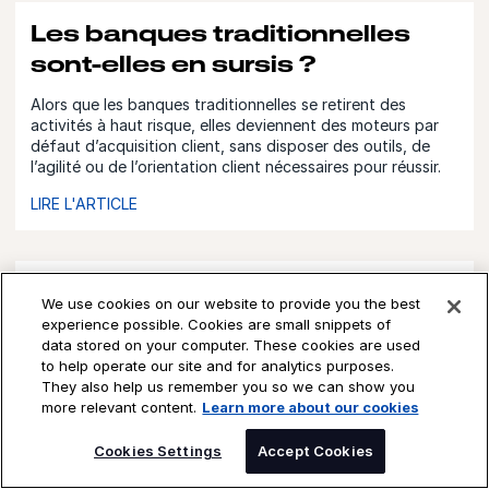
Les banques traditionnelles
sont-elles en sursis ?
Alors que les banques traditionnelles se retirent des
activités à haut risque, elles deviennent des moteurs par
défaut d’acquisition client, sans disposer des outils, de
l’agilité ou de l’orientation client nécessaires pour réussir.
LIRE L'ARTICLE
Pourquoi les entreprises
We use cookies on our website to provide you the best
ambitieuses ont-elles besoin
experience possible. Cookies are small snippets of
data stored on your computer. These cookies are used
d’un contrôle prioritaire de leur
to help operate our site and for analytics purposes.
plateforme de trading ?
They also help us remember you so we can show you
more relevant content.
Learn more about our cookies
Un contrôle d’une plateforme de trading n’est ni un grand
SPEAK TO AN EXPERT
projet ni un audit. C’est un diagnostic court, structuré et
Cookies Settings
Accept Cookies
rentable conçu pour apporter clarté, confiance et
contrôle.