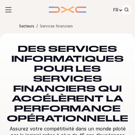
Passer au contenu
FR
Secteurs
Services financiers
DES SERVICES
INFORMATIQUES
POUR LES
SERVICES
FINANCIERS QUI
ACCÉLÈRENT LA
PERFORMANCE
OPÉRATIONNELLE
Assurez votre compétitivité dans un monde piloté