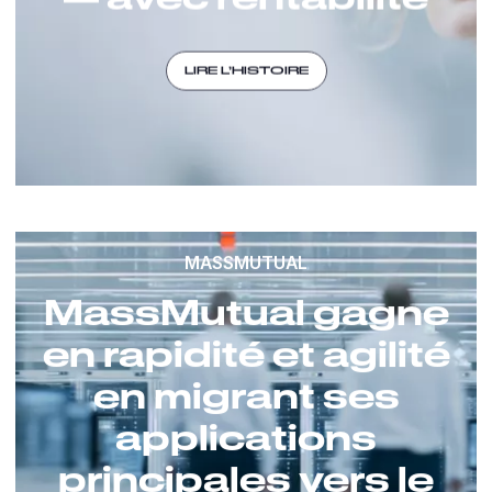
LIRE L’HISTOIRE
MASSMUTUAL
MassMutual gagne
en rapidité et agilité
en migrant ses
applications
principales vers le