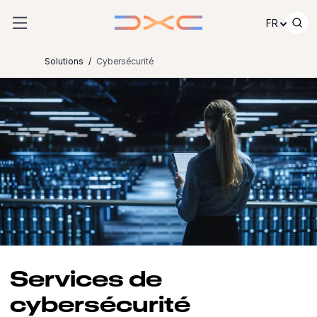
Passer au contenu
FR
Solutions
Cybersécurité
Services de
cybersécurité