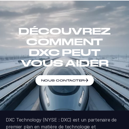
DÉCOUVREZ
COMMENT
DXC PEUT
VOUS AIDER
NOUS CONTACTER
DXC Technology (NYSE : DXC) est un partenaire de
premier plan en matière de technologie et