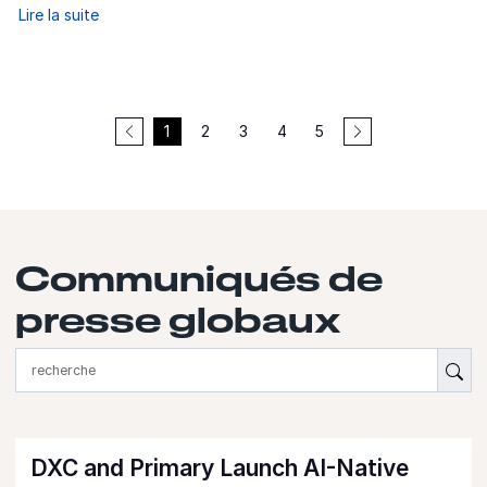
Lire la suite
1
2
3
4
5
Communiqués de
presse globaux
{'Sub
DXC and Primary Launch AI-Native