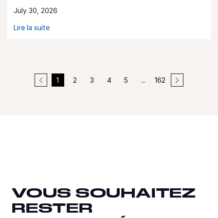
July 30, 2026
Lire la suite
1
2
3
4
5
...
162
VOUS SOUHAITEZ
VOUS SOUHAITEZ
VOUS SOUHAITEZ
RESTER
RESTER
RESTER
CONNECTÉ ?
CONNECTÉ ?