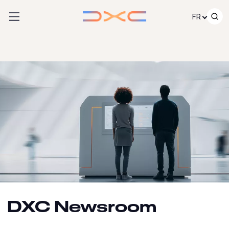
Passer au contenu
FR
DXC Newsroom