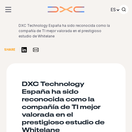
Ir al contenido
ES
DXC Technology España ha sido reconocida como la
compañía de TI mejor valorada en el prestigioso
estudio de Whitelane
Compartir en LinkedIn
Share via Email
SHARE
DXC Technology
España ha sido
reconocida como la
compañía de TI mejor
valorada en el
prestigioso estudio de
Whitelane