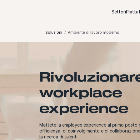
Passare al contenuto
Settori
Piatta
Soluzioni
Ambiente di lavoro moderno
Rivoluzionare
workplace
experience
Mettete la employee experience al primo posto pe
efficienza, di coinvolgimento e di collaborazion
la ricerca di talenti.