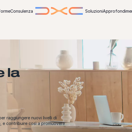
forme
Consulenza
Soluzioni
Approfondimen
 la
r raggiungere nuovi livelli di
e, e contribuire così a promuovere