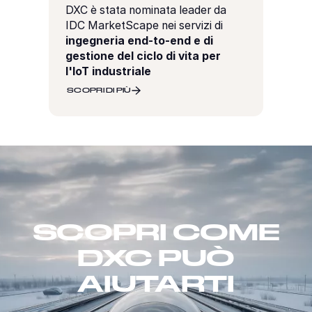
DXC è stata nominata leader da
IDC MarketScape nei servizi di
ingegneria end-to-end e di
gestione del ciclo di vita per
l'IoT industriale
SCOPRI DI PIÙ
SCOPRI COME
DXC PUÒ
AIUTARTI