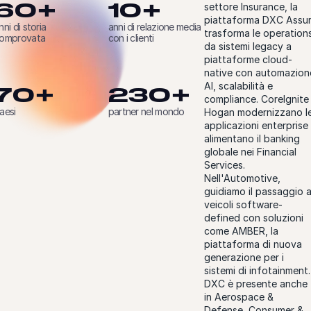
60+
10+
settore Insurance, la
piattaforma DXC Assu
nni di storia
anni di relazione media
trasforma le operation
omprovata
con i clienti
da sistemi legacy a
piattaforme cloud-
native con automazion
AI, scalabilità e
70+
230+
compliance. CoreIgnite
aesi
partner nel mondo
Hogan modernizzano l
applicazioni enterprise
alimentano il banking
globale nei Financial
Services.
Nell'Automotive,
guidiamo il passaggio a
veicoli software-
defined con soluzioni
come AMBER, la
piattaforma di nuova
generazione per i
sistemi di infotainment.
DXC è presente anche
in Aerospace &
Defense, Consumer &