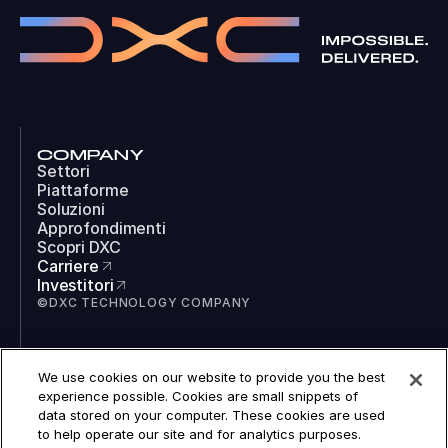
COMPANY
Settori
Piattaforme
Soluzioni
Approfondimenti
Scopri DXC
Carriere
Investitori
©DXC TECHNOLOGY COMPANY
SOCIAL
We use cookies on our website to provide you the best
LinkedIn
experience possible. Cookies are small snippets of
Instagram
data stored on your computer. These cookies are used
TikTok
to help operate our site and for analytics purposes.
YouTube