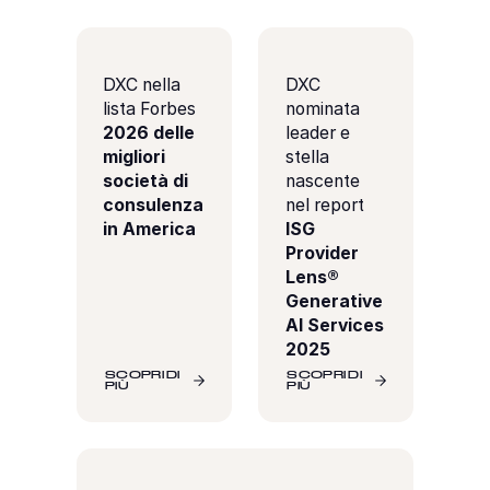
DXC nella
DXC
lista Forbes
nominata
2026 delle
leader e
migliori
stella
società di
nascente
consulenza
nel report
in America
ISG
Provider
Lens®
Generative
AI Services
2025
SCOPRI DI
SCOPRI DI
PIÙ
PIÙ