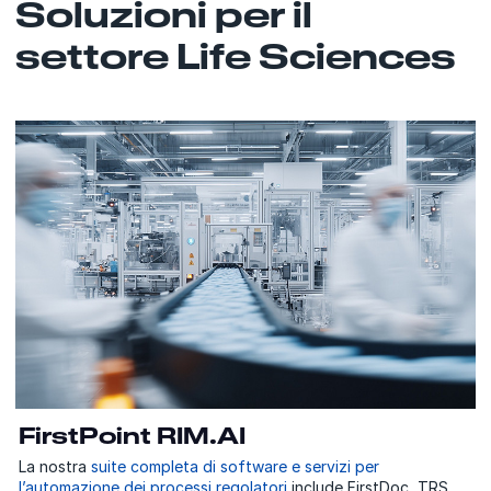
Soluzioni per il
settore Life Sciences
FirstPoint RIM.AI
La nostra
suite completa di software e servizi per
l’automazione dei processi regolatori
include FirstDoc, TRS,