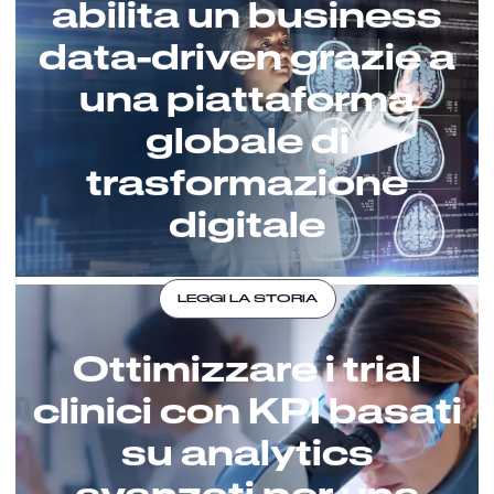
abilita un business
data-driven grazie a
una piattaforma
globale di
trasformazione
digitale
LEGGI LA STORIA
Ottimizzare i trial
clinici con KPI basati
su analytics
avanzati per una