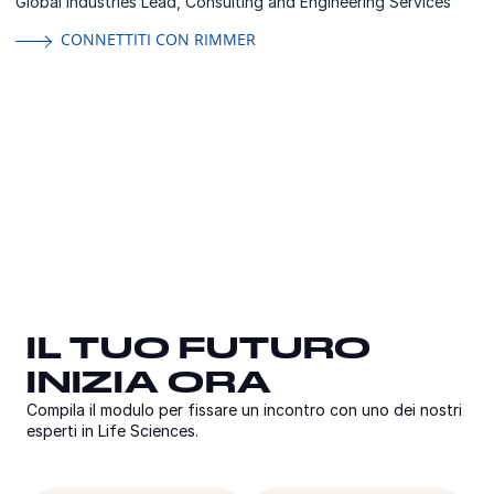
Global Industries Lead, Consulting and Engineering Services
CONNETTITI CON RIMMER
IL TUO FUTURO
IL TUO FUTURO
IL TUO FUTURO
INIZIA ORA
INIZIA ORA
INIZIA ORA
Compila il modulo per fissare un incontro con uno dei nostri
Compila il modulo per fissare un incontro con uno dei nostri
esperti in Life Sciences.
esperti in Life Sciences.
Compila il modulo per fissare un incontro con uno dei nostri
esperti in Life Sciences.
Email
Country
Titl
Co