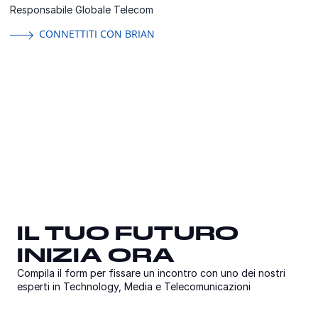
Responsabile Globale Telecom
CONNETTITI CON BRIAN
IL TUO FUTURO
IL TUO FUTURO
IL TUO FUTURO
INIZIA ORA
INIZIA ORA
INIZIA ORA
Compila il form per fissare un incontro con uno dei nostri
Compila il form per fissare un incontro con uno dei nostri
esperti in Technology, Media e Telecomunicazioni
esperti in Technology, Media e Telecomunicazioni
Compila il form per fissare un incontro con uno dei nostri
esperti in Technology, Media e Telecomunicazioni
Email
Country
Titl
Co