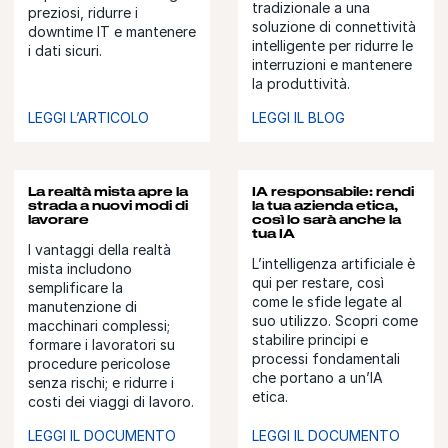
tradizionale a una
preziosi, ridurre i
soluzione di connettività
downtime IT e mantenere
intelligente per ridurre le
i dati sicuri.
interruzioni e mantenere
la produttività.
LEGGI L’ARTICOLO
LEGGI IL BLOG
La realtà mista apre la
IA responsabile: rendi
strada a nuovi modi di
la tua azienda etica,
lavorare
così lo sarà anche la
tua IA
I vantaggi della realtà
L’intelligenza artificiale è
mista includono
qui per restare, così
semplificare la
come le sfide legate al
manutenzione di
suo utilizzo. Scopri come
macchinari complessi;
stabilire principi e
formare i lavoratori su
processi fondamentali
procedure pericolose
che portano a un’IA
senza rischi; e ridurre i
etica.
costi dei viaggi di lavoro.
LEGGI IL DOCUMENTO
LEGGI IL DOCUMENTO