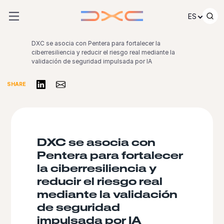
Ir al contenido
ES
DXC se asocia con Pentera para fortalecer la
ciberresiliencia y reducir el riesgo real mediante la
validación de seguridad impulsada por IA
Compartir en LinkedIn
Share via Email
SHARE
DXC se asocia con
Pentera para fortalecer
la ciberresiliencia y
reducir el riesgo real
mediante la validación
de seguridad
impulsada por IA