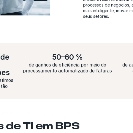
processos de negócios, 
mais inteligente, inovar 
seus setores.
 de
50–60 %
0
de ganhos de eficiência por meio do
de a
ões
processamento automatizado de faturas
stimos
stão
as de TI em BPS