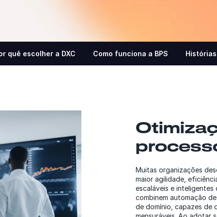
or quê escolher a DXC
Como funciona a BPS
Histórias
Otimiza
process
Muitas organizações dese
maior agilidade, eficiênc
escaláveis e inteligente
combinem automação de 
de domínio, capazes de d
mensuráveis. Ao adotar s