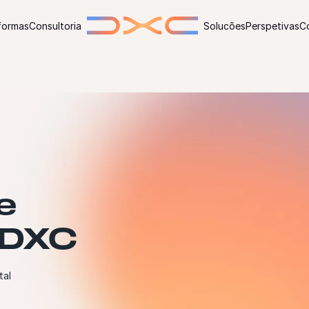
formas
Consultoria
Solucões
Perspetivas
C
e
 DXC
tal