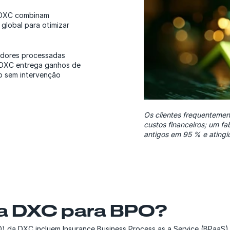
 DXC combinam
global para otimizar
edores processadas
a DXC entrega ganhos de
o sem intervenção
Os clientes frequenteme
custos financeiros; um fa
antigos em 95 % e atingi
 a DXC para BPO?
O) da DXC incluem Insurance Business Process as a Service (BPaaS