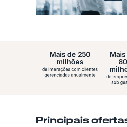
Mais de 250
Mais
milhões
8
milh
de interações com clientes
gerenciadas anualmente
de empré
sob ge
Principais ofert