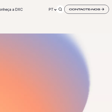
onheça a DXC
PT
CONTACTE-NOS