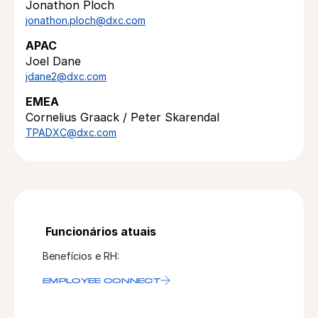
Jonathon Ploch
jonathon.ploch@dxc.com
APAC
Joel Dane
jdane2@dxc.com
EMEA
Cornelius Graack / Peter Skarendal
TPADXC@dxc.com
Funcionários atuais
Benefícios e RH:
EMPLOYEE CONNECT