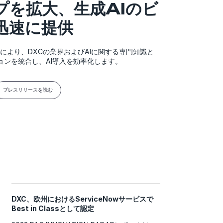
プを拡大、生成AIのビ
迅速に提供
により、DXCの業界およびAIに関する専門知識と
ーションを統合し、AI導入を効率化します。
プレスリリースを読む
DXC、欧州におけるServiceNowサービスで
Best in Classとして認定