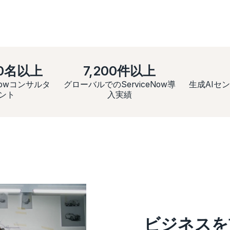
00名以上
7,200件以上
eNowコンサルタ
グローバルでのServiceNow導
生成AIセ
ント
入実績
ビジネスを