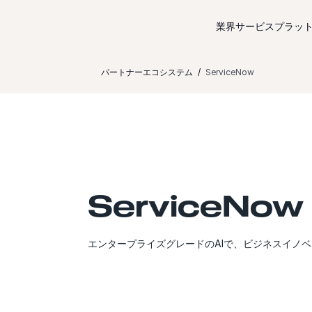
コンテンツにスキップ
業界サービス
プラッ
パートナーエコシステム
ServiceNow
ServiceNow
エンタープライズグレードのAIで、ビジネスイノ