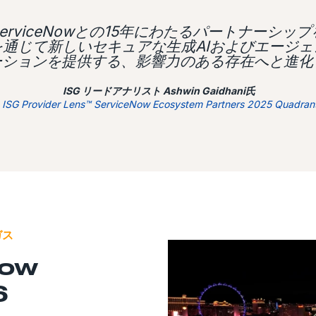
erviceNowとの15年にわたるパートナーシ
通じて新しいセキュアな生成AIおよびエージェ
ーションを提供する、影響力のある存在へと進化
ISG リードアナリスト Ashwin Gaidhani氏
 ISG Provider Lens™ ServiceNow Ecosystem Partners 2025 Quadran
ガス
Now
6