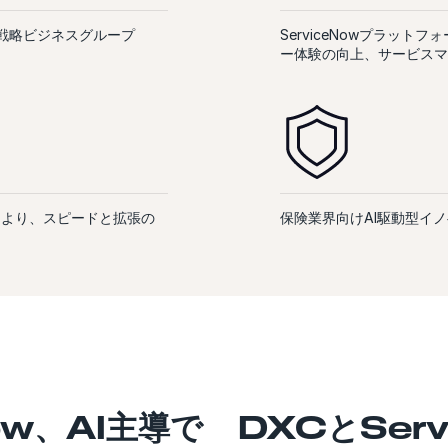
ル戦略ビジネスグループ
ServiceNowプラッ
ー体験の向上、サービスマ
により、スピードと拡張の
保険業界向けAI駆動型イ
ow、AI主導で
DXCとSer