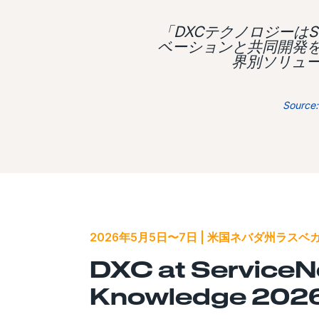
「DXCテクノロジーはS
ベーションと共同開発を
界別ソリュ
Source:
2026年5月5日〜7日 | 米国ネバダ州ラスベ
DXC at Service
Knowledge 202