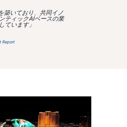
ップを築いており、共同イノ
ンティックAIベースの業
しています」
t Report