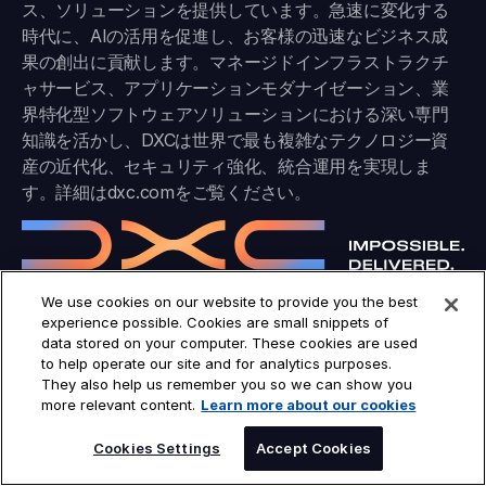
ス、ソリューションを提供しています。急速に変化する
時代に、AIの活用を促進し、お客様の迅速なビジネス成
果の創出に貢献します。マネージドインフラストラクチ
ャサービス、アプリケーションモダナイゼーション、業
界特化型ソフトウェアソリューションにおける深い専門
知識を活かし、DXCは世界で最も複雑なテクノロジー資
産の近代化、セキュリティ強化、統合運用を実現しま
す。詳細は
dxc.com
をご覧ください。
We use cookies on our website to provide you the best
experience possible. Cookies are small snippets of
data stored on your computer. These cookies are used
to help operate our site and for analytics purposes.
COMPANY
They also help us remember you so we can show you
業界サービス
more relevant content.
Learn more about our cookies
プラットフォーム
ソリューション
インサイト
Cookies Settings
Accept Cookies
DXCについて