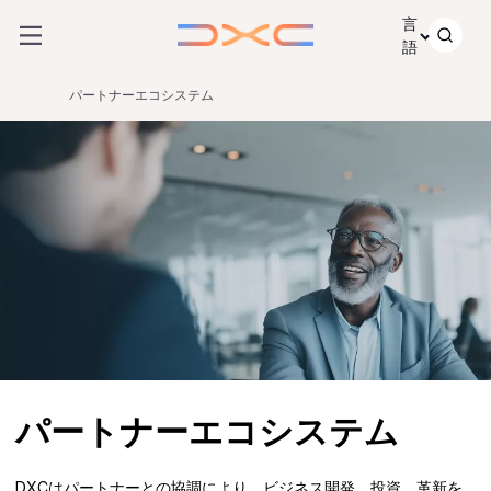
コンテンツにスキップ
言
語
パートナーエコシステム
パートナーエコシステム
DXCはパートナーとの協調により、ビジネス開発、投資、革新を