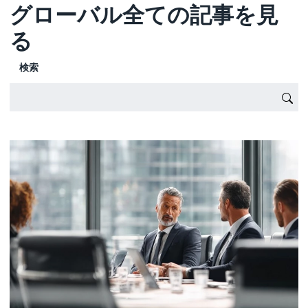
グローバル全ての記事を見
る
検索
{'Sub