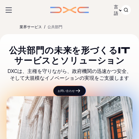
コンテンツにスキップ
言
語
業界サービス
公共部門
公共部門の未来を形づくるIT
サービスとソリューション
DXCは、主権を守りながら、政府機関の迅速かつ安全、
そして大規模なイノベーションの実現をご支援します
お問い合わせ