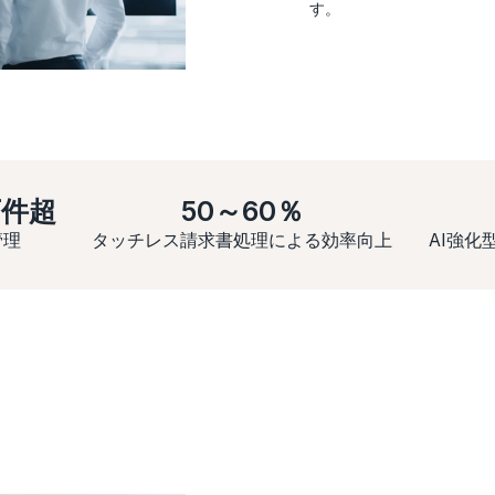
す。
万件超
50～60％
管理
タッチレス請求書処理による効率向上
AI強