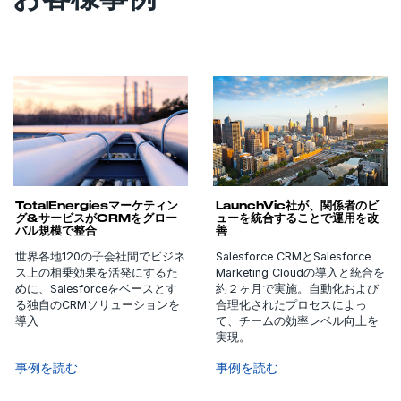
TotalEnergiesマーケティン
LaunchVic社が、関係者のビ
グ&サービスがCRMをグロー
ューを統合することで運用を改
バル規模で整合
善
世界各地120の子会社間でビジネ
Salesforce CRMとSalesforce
ス上の相乗効果を活発にするた
Marketing Cloudの導入と統合を
めに、Salesforceをベースとす
約２ヶ月で実施。自動化および
る独自のCRMソリューションを
合理化されたプロセスによっ
導入
て、チームの効率レベル向上を
実現。
事例を読む
事例を読む