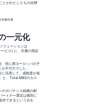
ことがわたしたちの目標
ス担当責任者
の一元化
。ソリューションは
サービス) に、共通の用語
社、特に西ヨーロッパの子
とが不可欠でした。
分に活用して、成熟度が低
Total M&Sのカス
ョンのガバナンス組織の創
パートナー選定は個別に
提供できるという点を