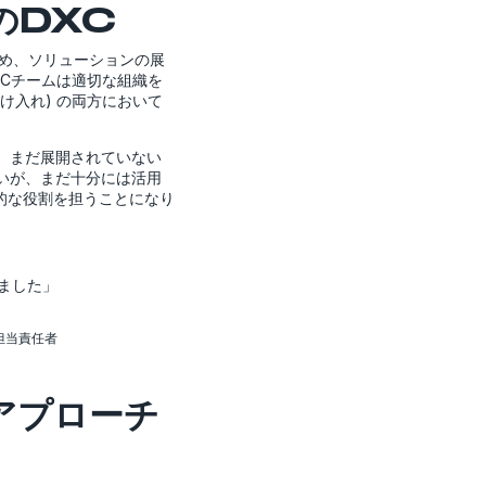
のDXC
め、ソリューションの展
XCチームは適切な組織を
受け入れ) の両方において
。まだ展開されていない
いが、まだ十分には活用
的な役割を担うことになり
ました」
ス担当責任者
アプローチ