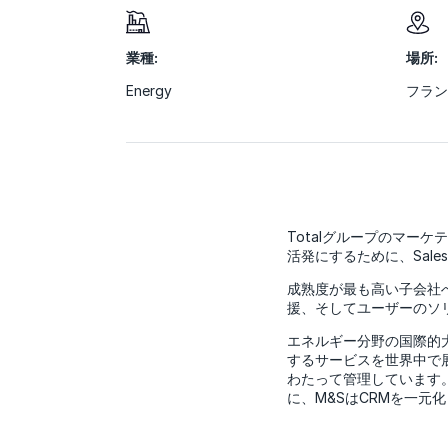
業種:
場所:
Energy
フラン
Totalグループのマーケ
活発にするために、Sal
成熟度が最も高い子会社へ
援、そしてユーザーのソ
エネルギー分野の国際的大
するサービスを世界中で展
わたって管理しています
に、M&SはCRMを一