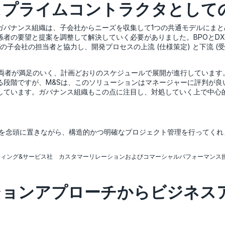
スプライムコントラクタとして
ガバナンス組織は、子会社からニーズを収集して1つの共通モデルにまと
係者の要望と提案を調整して解決していく必要がありました。BPOとD
プの子会社の担当者と協力し、開発プロセスの上流 (仕様策定) と下流 (
社両者が満足のいく、計画どおりのスケジュールで展開が進行しています
る段階ですが、M&Sは、このソリューションはマネージャーに評判が良
しています。ガバナンス組織もこの点に注目し、対処していく上で中心
化を念頭に置きながら、構造的かつ明確なプロジェクト管理を行ってくれ
s マーケティング&サービス社 カスタマーリレーションおよびコマーシャルパフォーマン
ションアプローチからビジネス