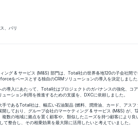
ス、パリ
ティング & サービス (M&S) 部門は、Total社の世界各地120の子会
esforceをベースとする独自のCRMソリューションの導入を決定しました
の導入にあたって、Total社はプロジェクトのガバナンスの強化、コ
リューション利用を推進するための支援を、DXCに依頼しました。
手であるTotal社は、幅広い石油製品 (燃料、潤滑油、カード、アスフ
開しており、グループ会社のマーケティング & サービス (M&S) が、1
。複数の地域に拠点を置く顧客や、類似したニーズを持つ顧客により良
元化して整合し、その相乗効果を最大限に活用したいと考えていました。