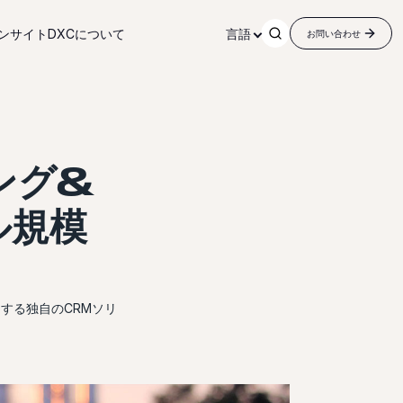
ンサイト
DXCについて
言語
お問い合わせ
ィング&
ル規模
とする独自のCRMソリ