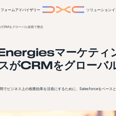
トフォーム
アドバイザリー
ソリューション
イ
ービスがCRMをグローバル規模で整合
lEnergiesマーケテ
スがCRMをグローバ
間でビジネス上の相乗効果を活発にするために、Salesforceをベース