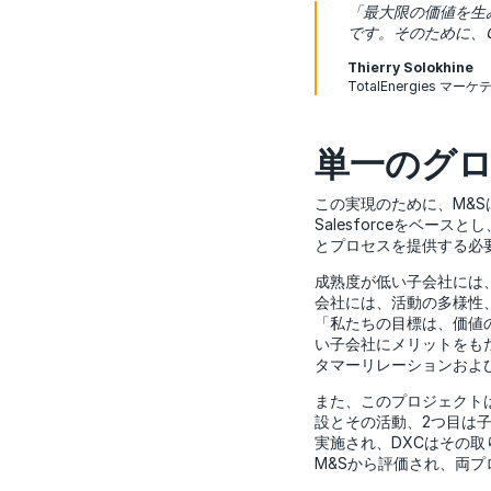
「最大限の価値を生
です。そのために、
Thierry Solokhine
TotalEnergie
単一のグロ
この実現のために、M&
Salesforceをベー
とプロセスを提供する必
成熟度が低い子会社には
会社には、活動の多様性
「私たちの目標は、価値
い子会社にメリットをもた
タマーリレーションおよびセ
また、このプロジェクトは
設とその活動、2つ目は
実施され、DXCはその
M&Sから評価され、両