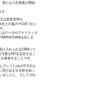
に、新たな入札募集が開始
ます。
XCは変更管理や、
子会社との協力やCoE (セン
す。
にはデータやアナリティク
i Kallelは話しま
受け入れられるCRMソリ
可能なKPIを設定するこ
スを推進することです。
向上していくための不可欠な
に溶け込ませる術を知っ
いましたし、そしてそれ