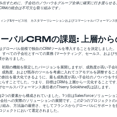
み出すために、子会社のノウハウをグループ全体に確実に行き渡らせる
CRMの統合は不可欠な取り組みです」
s マーケティング&サービス社 カスタマーリレーションおよびコマーシャルパフォーマン
ーバルCRMの課題: 上層から
Sはグローバル規模で独自のCRMツールを導入することを決定しました
スとし、すべての子会社とすべての業務 (マーケティング、セールス、および
要がありました。
、初期の機能を限定したバージョンを展開しますが、成熟度が高い子会
、成熟度、および既存のツールを考慮に入れてコアモデルを調整するこ
の創出を最大化できるように、最も成熟度が高い子会社のノウハウを十
らすことでした。つまり、目標はCRMを上層から一元化することです」と、
ールスパフォーマンス責任者のThierry Solokhine氏は話します。
2つの要素から構成されていました。1つ目はSalesforceソリューシ
子会社への実際のソリューションの展開です。この2つのプロジェクトの
取り組み、方法論の厳密さ、そしてフランスからグローバルにサポートを
プロジェクトにおいて選定されました。