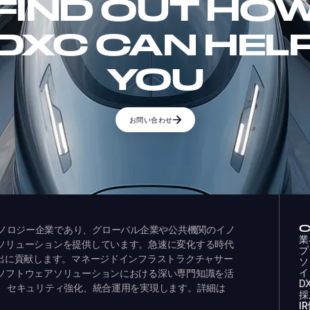
FIND OUT HO
DXC CAN HEL
YOU
お問い合わせ
ドするテクノロジー企業であり、グローバル企業や公共機関のイノ
業
ソリューションを提供しています。急速に変化する時代
プ
創出に貢献します。マネージドインフラストラクチャサー
ソ
イ
ソフトウェアソリューションにおける深い専門知識を活
D
化、セキュリティ強化、統合運用を実現します。詳細は
採
I