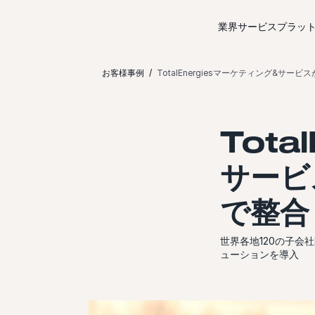
コンテンツにスキップ
業界サービス
プラッ
お客様事例
TotalEnergiesマーケティング&サ
Tota
サービ
で整合
世界各地120の子会社
ューションを導入