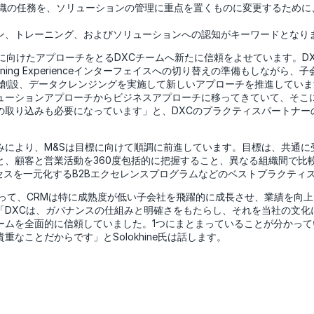
ス組織の任務を、ソリューションの管理に重点を置くものに変更するため
ン、トレーニング、およびソリューションへの認知がキーワードとなり
に向けたアプローチをとるDXCチームへ新たに信頼をよせています。D
ightning Experienceインターフェイスへの切り替えの準備もしながら、
の創設、データクレンジングを実施して新しいアプローチを推進していま
ューションアプローチからビジネスアプローチに移ってきていて、そこ
り込みも必要になっています」と、DXCのプラクティスパートナーのMehd
みにより、M&Sは目標に向けて順調に前進しています。目標は、共通に
、顧客と営業活動を360度包括的に把握すること、異なる組織間で比較
ロセスを一元化するB2Bエクセレンスプログラムなどのベストプラクティ
hine氏にとって、CRMは特に成熟度が低い子会社を飛躍的に成長させ、業績を
「DXCは、ガバナンスの仕組みと明確さをもたらし、それを当社の文化
ームを全面的に信頼していました。1つにまとまっていることが分かって
重なことだからです」とSolokhine氏は話します。