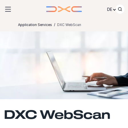
Zum Inhalt springen
DE
Application Services
DXC WebScan
DXC WebScan