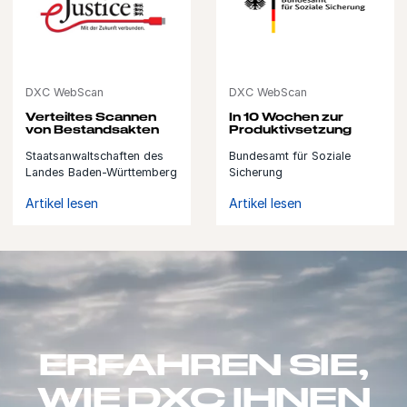
DXC WebScan
DXC WebScan
Verteiltes Scannen
In 10 Wochen zur
von Bestandsakten
Produktivsetzung
Staatsanwaltschaften des
Bundesamt für Soziale
Landes Baden-Württemberg
Sicherung
Artikel lesen
Artikel lesen
ERFAHREN SIE,
WIE DXC IHNEN