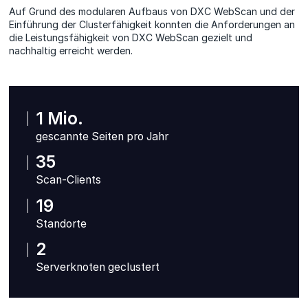
Auf Grund des modularen Aufbaus von DXC WebScan und der
Einführung der Clusterfähigkeit konnten die Anforderungen an
die Leistungsfähigkeit von DXC WebScan gezielt und
nachhaltig erreicht werden.
1 Mio.
gescannte Seiten pro Jahr
35
Scan-Clients
19
Standorte
2
Serverknoten geclustert