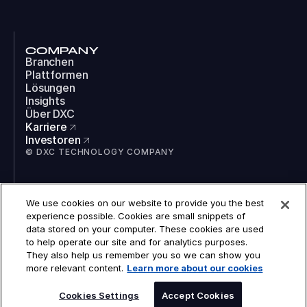
COMPANY
Branchen
Plattformen
Lösungen
Insights
Über DXC
Karriere
Investoren
© DXC TECHNOLOGY COMPANY
SOCIAL
We use cookies on our website to provide you the best
LinkedIn
experience possible. Cookies are small snippets of
Instagram
data stored on your computer. These cookies are used
TikTok
to help operate our site and for analytics purposes.
YouTube
They also help us remember you so we can show you
COOKIES
more relevant content.
Learn more about our cookies
RECHTLICHES
DATENSCHUTZ
BARRIEREFREIHEIT
Cookies Settings
Accept Cookies