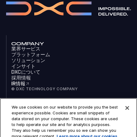
COMPANY
業界サービス
プラットフォーム
ソリューション
インサイト
DXCについて
採用情報
IR情報
© DXC TECHNOLOGY COMPANY
We use cookies on our website to provide you the best
SOCIAL
experience possible. Cookies are small snippets of
LinkedIn
data stored on your computer. These cookies are used
Facebook
to help operate our site and for analytics purposes.
Instagram
They also help us remember you so we can show you
YouTube
more relevant content.
Learn more about our cookies
COOKIES