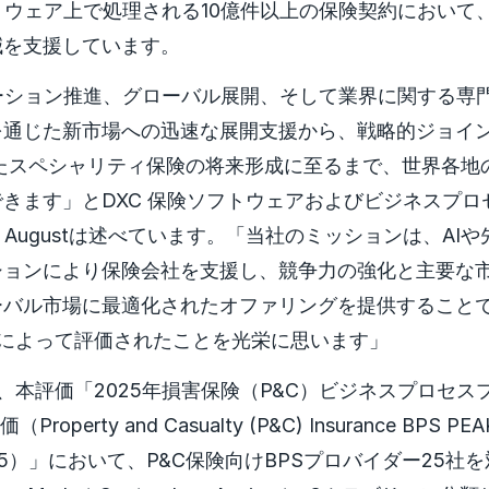
トウェア上で処理される10億件以上の保険契約において
減を支援しています。
ーション推進、グローバル展開、そして業界に関する専
を通じた新市場への迅速な展開支援から、戦略的ジョイ
cを通じたスペシャリティ保険の将来形成に至るまで、世界各
きます」とDXC 保険ソフトウェアおよびビジネスプロ
y Augustは述べています。「当社のミッションは、AI
ションにより保険会社を支援し、競争力の強化と主要な
ーバル市場に最適化されたオファリングを提供すること
Groupによって評価されたことを光栄に思います」
roupは、本評価「2025年損害保険（P&C）ビジネスプロセ
価（Property and Casualty (P&C) Insurance BPS PEA
t 2025）」において、P&C保険向けBPSプロバイダー25