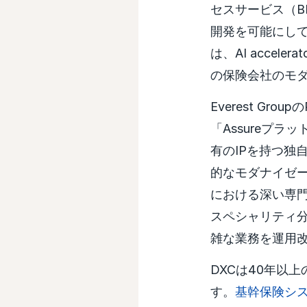
セスサービス（B
開発を可能にして
は、AI accel
の保険会社のモ
Everest Grou
「Assureプ
有のIPを持つ独
的なモダナイゼ
における深い専門
スペシャリティ
雑な業務を運用
DXCは40年以
す。
基幹保険シ