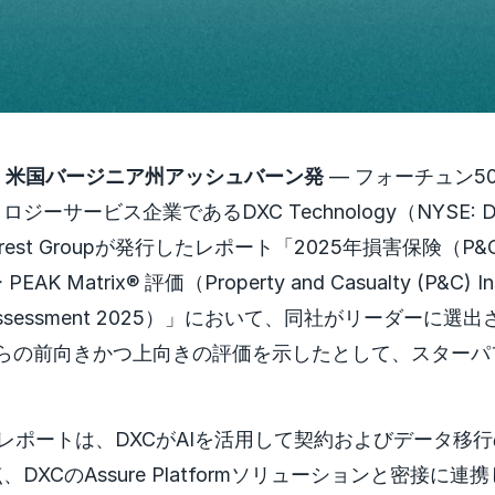
4日 米国バージニア州アッシュバーン発
— フォーチュン5
ジーサービス企業であるDXC Technology（NYSE: 
rest Groupが発行したレポート「2025年損害保険（P
 Matrix® 評価（Property and Casualty (P&C) Ins
x® Assessment 2025）」において、同社がリーダーに
からの前向きかつ上向きの評価を示したとして、スター
roupのレポートは、DXCがAIを活用して契約およびデータ
DXCのAssure Platformソリューションと密接に