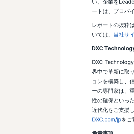
い、企業をLeade
ートは、プロバ
レポートの抜粋
いては、
当社サ
DXC Technol
DXC Techn
界中で革新に取
ョンを構築し、信
ーの専門家は、重
性の確保といっ
近代化をご支援
DXC.com/jp
をご
免責事項