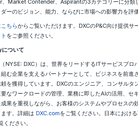
r、Market Contender、Aspirantの3カテゴリー
イダーのビジョン、能力、ならびに市場への影響力を評
は
こちら
からご覧いただけます。DXCのP&C向け提供サ
イト
をご参照ください。
ogyについて
ology（NYSE: DXC）は、世界をリードするITサービス
り組む企業を支えるパートナーとして、ビジネスを前進
頼を獲得しています。DXCのエンジニア、コンサルタ
要なワークロードの管理、業務に即したAIの活用、セ
た成果を重視しながら、お客様のシステムやプロセスの
します。詳細は
DXC.com
をご覧ください。日本における
覧ください。