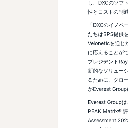
し、DXCのソフ
性とコストの削
「DXCのイノベ
たちはBPS提供
Veloneti
に応えることがで
プレジデントRa
新的なソリュー
るために、グロ
がEverest 
Everest G
PEAK Matrix® 評
Assessmen