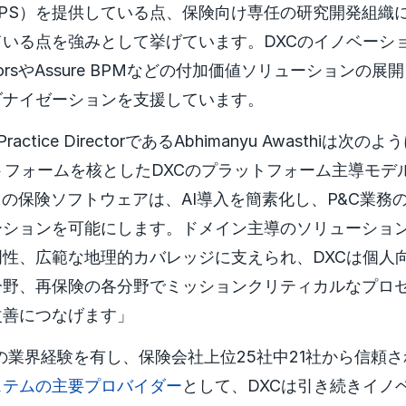
PS）を提供している点、保険向け専任の研究開発組織
いる点を強みとして挙げています。DXCのイノベーシ
eratorsやAssure BPMなどの付加価値ソリューション
ダナイゼーションを支援しています。
pのPractice DirectorであるAbhimanyu Awasthi
ラットフォームを核としたDXCのプラットフォーム主導モ
自の保険ソフトウェアは、AI導入を簡素化し、P&C業務
ーションを可能にします。ドメイン主導のソリューショ
性、広範な地理的カバレッジに支えられ、DXCは個人
分野、再保険の各分野でミッションクリティカルなプロ
改善につなげます」
上の業界経験を有し、保険会社上位25社中21社から信頼
ステムの主要プロバイダー
として、DXCは引き続きイノ