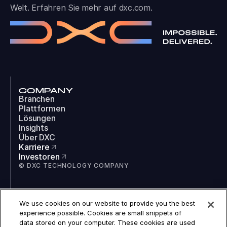
Welt. Erfahren Sie mehr auf
dxc.com
.
COMPANY
Branchen
Plattformen
Lösungen
Insights
Über DXC
Karriere
Investoren
© DXC TECHNOLOGY COMPANY
SOCIAL
We use cookies on our website to provide you the best
LinkedIn
experience possible. Cookies are small snippets of
Instagram
data stored on your computer. These cookies are used
TikTok