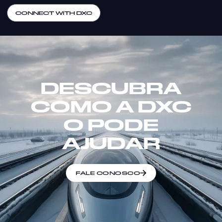
CONNECT WITH DXC
DESCUBRA
COMO A DXC
O PODE
AJUDAR
FALE CONOSCO