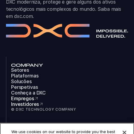
DXC moderniza, protege e gere alguns dos ativos
tecnológicos mais complexos do mundo. Saiba mais
em
dxc.com
.
COMPANY
Setores
Plataformas
Solucões
Perspetivas
Conheça a DXC
Empregos
Investidores
© DXC TECHNOLOGY COMPANY
SOCIAL
We use cookies on our website to provide you the best
LinkedIn