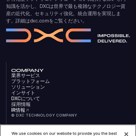
知識を活かし、DXCは世界で最も複雑なテクノロジー資
産の近代化、セキュリティ強化、統合運用を実現しま
す。詳細は
dxc.com
をご覧ください。
COMPANY
業界サービス
プラットフォーム
ソリューション
インサイト
DXCについて
採用情報
IR情報
© DXC TECHNOLOGY COMPANY
We use cookies on our website to provide you the best
SOCIAL