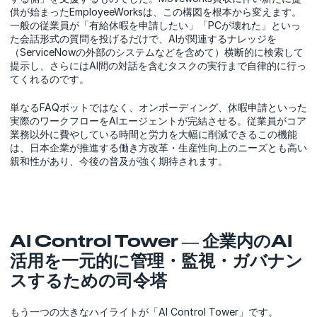
供が始まったEmployeeWorksは、この構図を根本から変えます。
一般の従業員が「有給休暇を申請したい」「PCが壊れた」といっ
た会話形式の質問を投げるだけで、AIが関連するナレッジを
（ServiceNowの外部のシステムなどを含めて）横断的に検索して
提示し、さらにはAI間の対話を含むタスクの実行まで自律的に行っ
てくれるのです。
単なるFAQボットではなく、オンボーディング、休暇申請といった
実際のワークフローをAIエージェントが完結させる。従業員がコア
業務以外に費やしている時間と労力を大幅に削減できるこの機能
は、日本企業が推進する働き方改革・生産性向上のニーズとも高い
親和性があり、今後の普及が強く期待されます。
AI Control Tower ― 企業内のAI
活用を一元的に管理・監視・ガバナン
スするための司令塔
もう一つの大きなハイライトが「AI Control Tower」です。