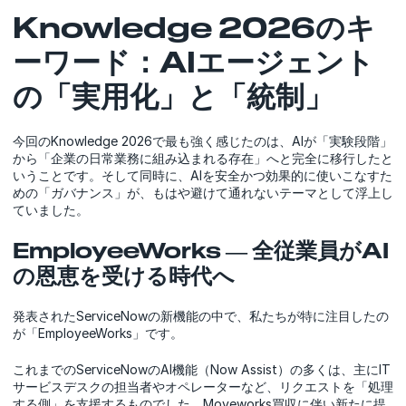
Knowledge 2026のキ
ーワード：AIエージェント
の「実用化」と「統制」
今回のKnowledge 2026で最も強く感じたのは、AIが「実験段階」
から「企業の日常業務に組み込まれる存在」へと完全に移行したと
いうことです。そして同時に、AIを安全かつ効果的に使いこなすた
めの「ガバナンス」が、もはや避けて通れないテーマとして浮上し
ていました。
EmployeeWorks ― 全従業員がAI
の恩恵を受ける時代へ
発表されたServiceNowの新機能の中で、私たちが特に注目したの
が「EmployeeWorks」です。
これまでのServiceNowのAI機能（Now Assist）の多くは、主にIT
サービスデスクの担当者やオペレーターなど、リクエストを「処理
する側」を支援するものでした。Moveworks買収に伴い新たに提