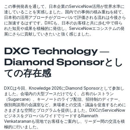
この事例発表を通して、日本企業のServiceNow活用が世界水準に
達していることを実感しました。国内での事例の積み重ねを経て、
日本初の活用アプローチがグローバルで評価される流れは今後さら
に加速するはずです。DXCも、日本のお客様と共に歩む中で得ら
れた知見や成果を積極的に発信し、ServiceNowエコシステムの発
展にさらに貢献していきたいと強く感じました。
DXC Technology ―
Diamond Sponsorとし
ての存在感
DXCは今回、Knowledge 2026にDiamond Sponsorとして参加し
ました。会場内の大型ブースだけでなく、占有のレストラン
（Sugarcane）、キーノートのライブ配信、招待制のディナー、
個別商談用の会議室など、来場者との交流・議論を促進するために
さまざまな空間とプログラムを提供しました。DXCのServiceNow
ビジネスをグローバルワイドでリードするRamnath
Venkataramanも現地でお客様をご案内し、リーダー間の交流を積
極的に行いました。