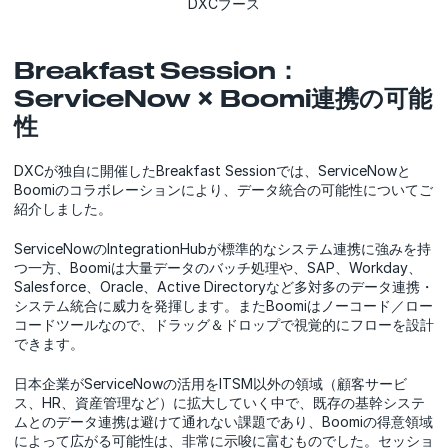
DXCブース
Breakfast Session：
ServiceNow × Boomi連携の可能
性
DXCが独自に開催したBreakfast Sessionでは、ServiceNowと
Boomiのコラボレーションにより、データ統合の可能性についてご
紹介しました。
ServiceNowのIntegrationHubが標準的なシステム連携に強みを持
つ一方、Boomiは大量データのバッチ処理や、SAP、Workday、
Salesforce、Oracle、Active Directoryなど多対多のデータ連携・
システム統合に威力を発揮します。またBoomiはノーコード／ロー
コードツールなので、ドラッグ＆ドロップで視覚的にフローを設計
できます。
日本企業がServiceNowの活用をITSM以外の領域（顧客サービ
ス、HR、資産管理など）に拡大していく中で、既存の基幹システ
ムとのデータ連携は避けて通れない課題であり、Boomiの得意領域
によって広がる可能性は、非常に示唆に富むものでした。セッショ