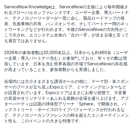
ServiceNow Knowledgeは、ServiceNowの主催により毎年開催さ
れるグローバルカンファレンスです。ユーザー企業、導入パートナ
ー、テクノロジーリーダーが一堂に会し、製品ロードマップの発
表、先進事例の共有、ハンズオンラボ、そしてパートナー間のネッ
トワーキングなどが行われます。今後のServiceNowの方向性がこ
こで示され、エコシステム全体の「次の一手」が決まる場と言って
も過言ではありません。
2026年の参加者数は20,000名以上。日本からも約460名（ユーザ
ー企業・導入パートナー含む）が参加*しており、年々その数は増
加しています。日本を含む世界各国の市場でServiceNowの存在感
が高まっていることを、参加者数からも実感しました。
会場内には大小さまざまな講演ホールの他に、テーマ別・各スポン
サーのブースが立ち並ぶExpoエリア、ミーティングセンターなど
が設置されています。Expoエリアはまさにお祭り状態で、大音量
の音楽やオリジナリティあふれる装飾が会場を盛り上げます。アフ
ターパーティは話題の球体型アリーナ「Sphere」で開催され、バ
ックストリート・ボーイズのライブパフォーマンスが行われるな
ど、テクノロジーカンファレンスの枠を超えたエンターテインメン
ト性も、このイベントの大きな特徴です。