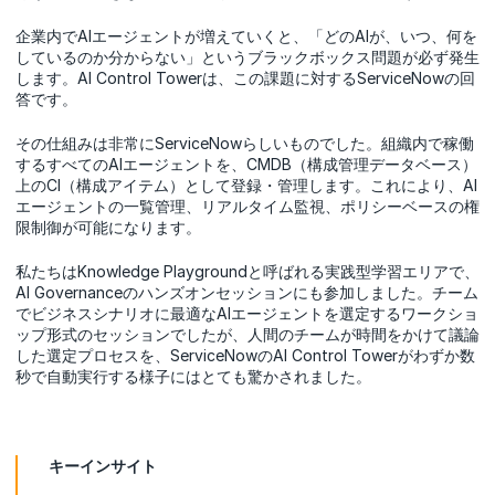
企業内でAIエージェントが増えていくと、「どのAIが、いつ、何を
しているのか分からない」というブラックボックス問題が必ず発生
します。AI Control Towerは、この課題に対するServiceNowの回
答です。
その仕組みは非常にServiceNowらしいものでした。組織内で稼働
するすべてのAIエージェントを、CMDB（構成管理データベース）
上のCI（構成アイテム）として登録・管理します。これにより、AI
エージェントの一覧管理、リアルタイム監視、ポリシーベースの権
限制御が可能になります。
私たちはKnowledge Playgroundと呼ばれる実践型学習エリアで、
AI Governanceのハンズオンセッションにも参加しました。チーム
でビジネスシナリオに最適なAIエージェントを選定するワークショ
ップ形式のセッションでしたが、人間のチームが時間をかけて議論
した選定プロセスを、ServiceNowのAI Control Towerがわずか数
秒で自動実行する様子にはとても驚かされました。
キーインサイト