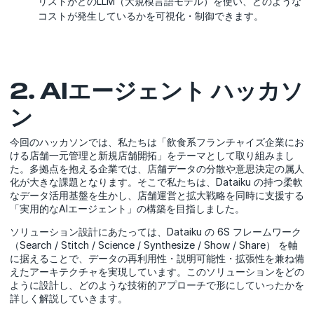
リストがどのLLM（大規模言語モデル）を使い、どのような
コストが発生しているかを可視化・制御できます。
2. AIエージェント ハッカソ
ン
今回のハッカソンでは、私たちは「飲食系フランチャイズ企業にお
ける店舗一元管理と新規店舗開拓」をテーマとして取り組みまし
た。多拠点を抱える企業では、店舗データの分散や意思決定の属人
化が大きな課題となります。そこで私たちは、Dataiku の持つ柔軟
なデータ活用基盤を生かし、店舗運営と拡大戦略を同時に支援する
「実用的なAIエージェント」の構築を目指しました。
ソリューション設計にあたっては、Dataiku の 6S フレームワーク
（Search / Stitch / Science / Synthesize / Show / Share） を軸
に据えることで、データの再利用性・説明可能性・拡張性を兼ね備
えたアーキテクチャを実現しています。このソリューションをどの
ように設計し、どのような技術的アプローチで形にしていったかを
詳しく解説していきます。