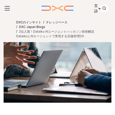
コンテンツにスキップ
言
語
DXCのインサイト
ナレッジベース
DXC Japan Blogs
2位入賞！Dataiku AIエージェントハッカソン技術解説
DataikuとAIエージェントで実現する店舗管理DX