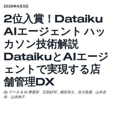
2026年4月3日
2位入賞！Dataiku
AIエージェント ハッ
カソン技術解説
DataikuとAIエージ
ェントで実現する店
舗管理DX
By データ & AI 事業部 石部紗羽、横田幸士、谷川美優、山本杏
奈、山本絢子