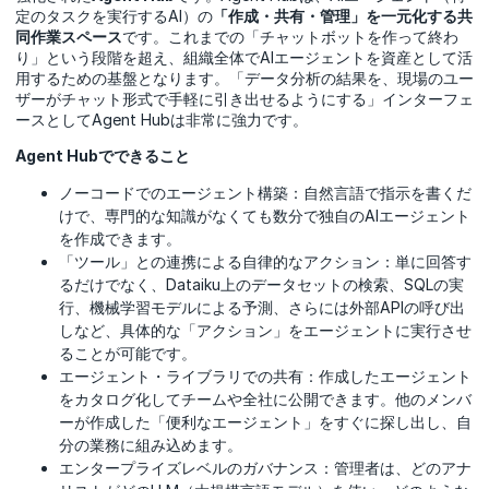
定のタスクを実行するAI）の
「作成・共有・管理」を一元化する共
同作業スペース
です。これまでの「チャットボットを作って終わ
り」という段階を超え、組織全体でAIエージェントを資産として活
用するための基盤となります。「データ分析の結果を、現場のユー
ザーがチャット形式で手軽に引き出せるようにする」インターフェ
ースとしてAgent Hubは非常に強力です。
Agent Hubでできること
ノーコードでのエージェント構築：自然言語で指示を書くだ
けで、専門的な知識がなくても数分で独自のAIエージェント
を作成できます。
「ツール」との連携による自律的なアクション：単に回答す
るだけでなく、Dataiku上のデータセットの検索、SQLの実
行、機械学習モデルによる予測、さらには外部APIの呼び出
しなど、具体的な「アクション」をエージェントに実行させ
ることが可能です。
エージェント・ライブラリでの共有：作成したエージェント
をカタログ化してチームや全社に公開できます。他のメンバ
ーが作成した「便利なエージェント」をすぐに探し出し、自
分の業務に組み込めます。
エンタープライズレベルのガバナンス：管理者は、どのアナ