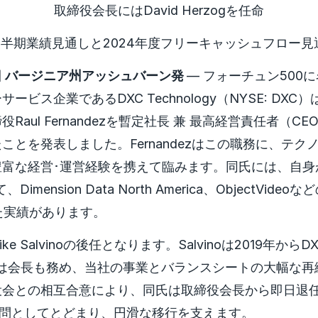
取締役会長にはDavid Herzogを任命
四半期業績見通しと2024年度フリーキャッシュフロー
0日 バージニア州アッシュバーン発
— フォーチュン500
ービス企業であるDXC Technology（NYSE: DX
Raul Fernandezを暫定社長 兼 最高経営責任者（C
ことを発表しました。Fernandezはこの職務に、テク
豊富な経営･運営経験を携えて臨みます。同氏には、自身
、Dimension Data North America、ObjectVid
た実績があります。
Mike Salvinoの後任となります。Salvinoは2019年からD
らは会長も務め、当社の事業とバランスシートの大幅な
会との相互合意により、同氏は取締役会長から即日退任
顧問としてとどまり、円滑な移行を支えます。