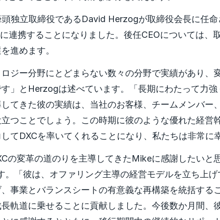
頭独立取締役であるDavid Herzogが取締役会長に
zと緊密に連携することになりました。後任CEOについては
選を進めます。
クノロジー分野にとどまらない数々の分野で実績があり、
す」とHerzogは述べています。「長期にわたって力
導してきた彼の実績は、当社のお客様、チームメンバー
役立つことでしょう。この時期に彼のような優れた経営
してDXCを率いてくれることになり、私たちは非常に
XCの変革の道のりを主導してきたMikeに感謝したいと
けます。「彼は、オファリング主導の経営モデルを立ち上
げ、事業とバランスシートの有意義な再構築を統括する
成長軌道に乗せることに貢献しました。今後数か月間、