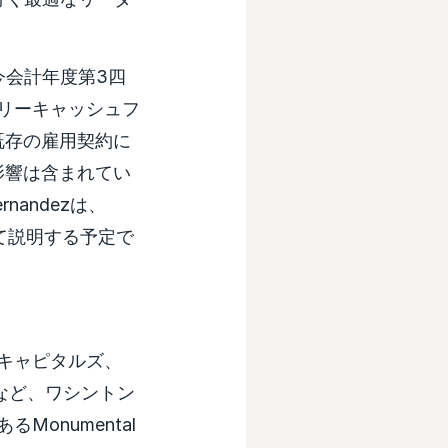
今会計年度第3四
フリーキャッシュフ
既存の雇用契約に
影響は含まれてい
rnandezは、
て説明する予定で
ン・キャピタルズ、
など、ワシントン
onumental