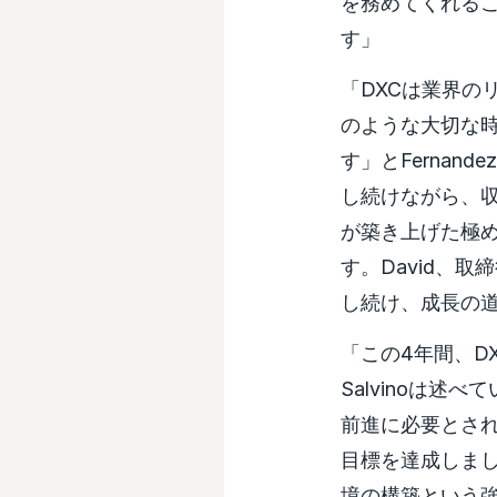
を務めてくれる
す」
「DXCは業界の
のような大切な
す」とFerna
し続けながら、
が築き上げた極
す。David、
し続け、成長の
「この4年間、D
Salvinoは
前進に必要とさ
目標を達成しまし
境の構築という強