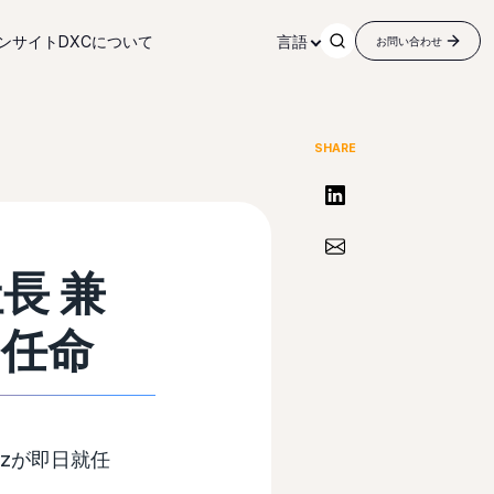
ンサイト
DXCについて
言語
お問い合わせ
SHARE
リンクトインで共有する
Share via Email
長 兼
を任命
dezが即日就任