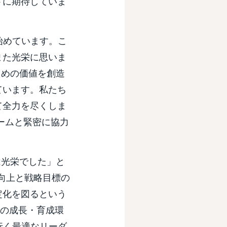
トに期待していま
始めています。こ
また光栄に思いま
ための価値を創造
ています。私たち
て全力を尽くしま
チームと緊密に協力
は光栄でした」と
績向上と戦略目標の
定化を図るという
材の成長・育成環
行く最適なリーダ