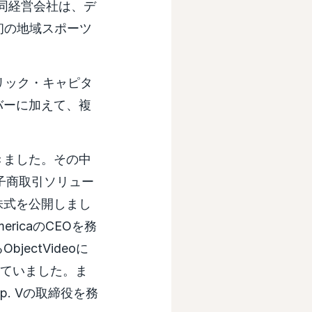
。同共同経営会社は、デ
初の地域スポーツ
リック・キャピタ
ンバーに加えて、複
きました。その中
電子商取引ソリュー
株式を公開しまし
ericaのCEOを務
ctVideoに
務めていました。ま
orp. Vの取締役を務