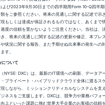
日および2023年9月30日までの四半期用Form 10-Q四
書類をご参照ください。将来の見通しに関する記述で示
実現もしくは達成が保証されるものではなく、あくまで
、過度の信頼を置かないようご注意ください。当社は、
除き、将来の見通しに関する記述の更新や修正、本プレ
事や状況に関する報告、また予期せぬ出来事の発生への
します。
ogyについて
ology（NYSE: DXC）は、最新のIT環境への刷新、デー
ク・プライベート・ハイブリッドクラウド全体に渡るス
実現しながら、ミッションクリティカルなシステムを支
ジネスをご支援します。DXCは、競争力や業務パフォ
る向上といった課題に挑む世界大手企業のお客様の信頼