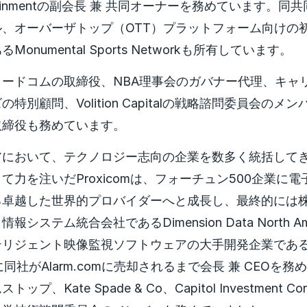
ntertainmentの副会長 兼 共同オーナーを務めています
、オーバーザトップ（OTT）プラットフォーム向けの
onumental Sports Networkも所有しています。
ードコムの取締役、NBA理事会のガバナー代理、キャ
特別顧問、Volition Capitalの戦略諮問委員会のメ
取締役も務めています。
アにおいて、テクノロジー志向の企業を数多く統括して
て力を注いだProxicomは、フォーチュン500企業に
る卓越した世界的プロバイダーへと成長し、最終的には
システム統合会社であるDimension Data North Am
リジェント映像監視ソフトウェアの大手開発企業であるObje
に同社がAlarm.comに売却されるまで会長 兼 CEOを
プ、Kate Spade & Co、Capitol Investment C