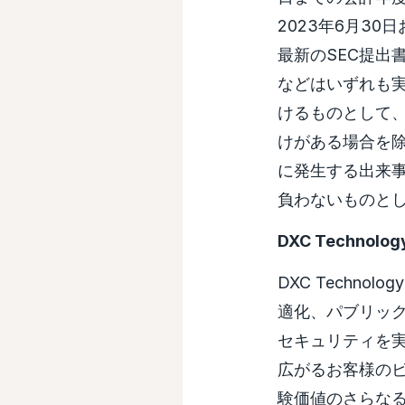
2023年6月30
最新のSEC提出
などはいずれも
けるものとして
けがある場合を
に発生する出来
負わないものと
DXC Technol
DXC Techn
適化、パブリッ
セキュリティを
広がるお客様のビ
験価値のさらな