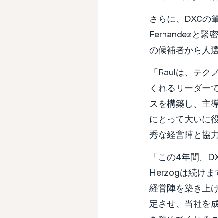
さらに、DXCの筆
Fernande
の候補者から人
「Raulは、テ
くれるリーダーで
スを構築し、主
にとって大いに
秀な経営陣と協力
「この4年間、D
Herzogは続
経営陣を築き上
定させ、当社を