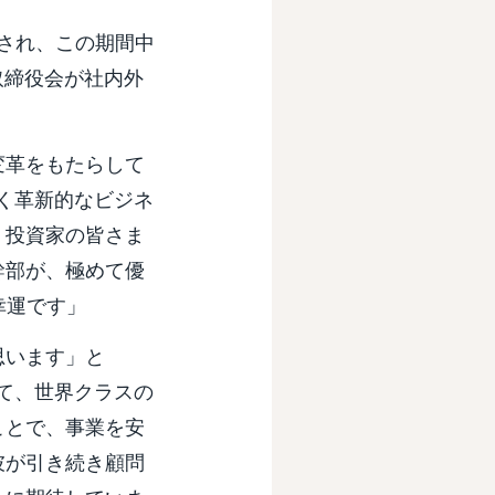
任命され、この期間中
、取締役会が社内外
変革をもたらして
強く革新的なビジネ
、投資家の皆さま
幹部が、極めて優
幸運です」
思います」と
げて、世界クラスの
ことで、事業を安
彼が引き続き顧問