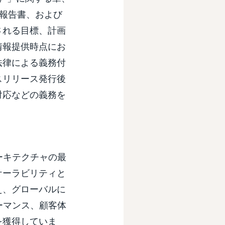
半期報告書、および
される目標、計画
情報提供時点にお
法律による義務付
スリリース発行後
対応などの義務を
タアーキテクチャの最
ケーラビリティと
え、グローバルに
ーマンス、顧客体
を獲得していま