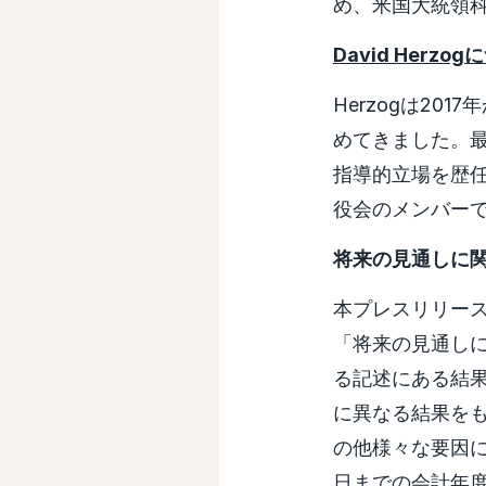
め、米国大統領
David Herzo
Herzogは2
めてきました。最
指導的立場を歴任
役会のメンバー
将来の見通しに
本プレスリリー
「将来の見通し
る記述にある結
に異なる結果を
の他様々な要因に
日までの会計年度用