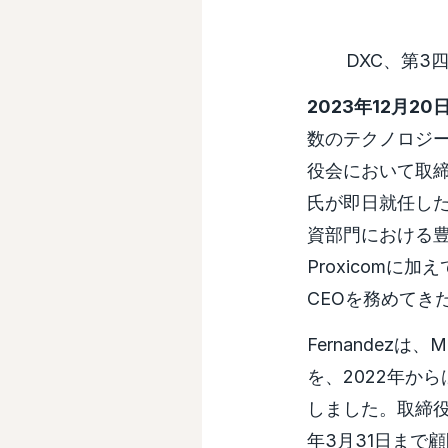
DXC、第3
2023年12月2
数のテクノロジーサ
役会において取締役
氏が即日就任した
資部門における
Proxicomに加えて
CEOを務めてき
Fernandezは、
を、2022年か
しました。取締役
年3月31日まで