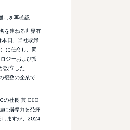
見通しを再確認
に名を連ねる世界有
C）は本日、当社取締
EO）に任命し、同
ノロジーおよび投
が設立した
eoなどの複数の企業で
XCの社長 兼 CEO
再編に指導力を発揮
しますが、2024