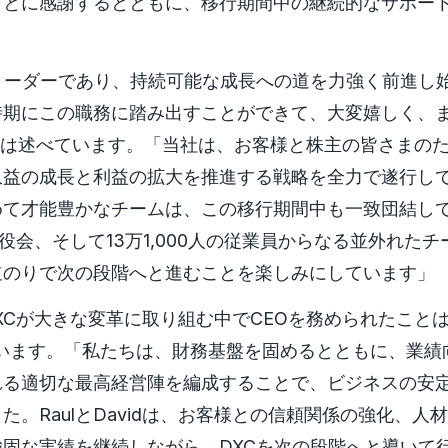
ことに感謝するとともに、移行期間中の継続的なサポー
リーダーであり、持続可能な成長への道を力強く前進し
時期にこの職務に踏み出すことができて、大変嬉しく、
ndezは述べています。「当社は、お客様と株主の皆さまの
収益の成長と利益の拡大を推進する戦略を全力で遂行し
めて才能豊かなチームは、この移行期間中も一致団結し
取締役会、そして13万1,000人の従業員からなる並外れた
道のりで次の段階へと進むことを楽しみにしています」
XCが大きな変革に取り組む中でCEOを務められたこと
述べています。「私たちは、財務基盤を固めるとともに、業
れる適切な最高経営陣を編成することで、ビジネスの安
た。RaulとDavidは、お客様との信頼関係の強化、人
固な実績を継続しながら、DXCを次の段階へと導いて