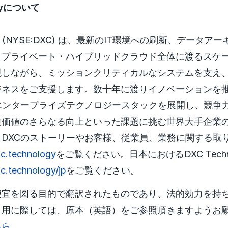
ogyについて
logy (NYSE:DXC) は、最新のIT環境への刷新、データ
・プライベート・ハイブリッドクラウド全体に渡るスケ
現しながら、ミッションクリティカルなシステムを支え
ジネスをご支援します。数十年に渡りイノベーションを
エンタープライズテクノロジースタックを展開し、競争
験価値のさらなる向上といった課題に挑む世界大手企業
DXCのストーリーやお客様、従業員、業務に関する取
c.technology
をご覧ください。日本におけるDXC Techn
.technology/jp
をご覧ください。
便宜を図る目的で翻訳されたものであり、法的効力を持
引用に際しては、原本（英語）をご参照頂きますようお
ちら
。