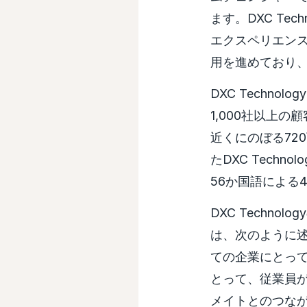
ます。DXC Te
エクスペリエンスを
用を進めており
DXC Techn
1,000社以上
近くにのぼる72
たDXC Technol
56か国語による
DXC Techno
は、次のように
ての企業にとって『必
とって、従業員
メイトとのつな