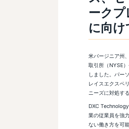
ークプ
に向け
米バージニア州、
取引所（NYSE）
しました。パー
レイスエクスペ
ニーズに対処す
DXC Techn
業の従業員を強
ない働き方を可