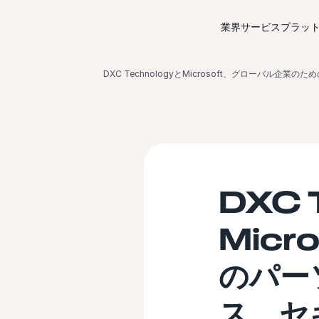
コンテンツにスキップ
業界サービス
プラッ
DXC TechnologyとMicrosoft、グロー
DXC 
Mic
のパー
ス、セ