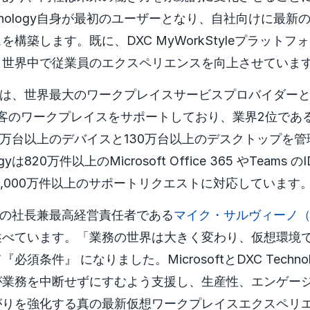
chnology自身が最初のユーザーとなり、自社向けに最
構築します。既に、DXC MyWorkStyleプラット
、世界中で従業員のエクスペリエンスを向上させていま
ologyは、世界最大のワークプレイスサービスプロバイダー
の顧客のワークプレイスをサポートしており、業界2位であ
0万台以上のデバイスと130万台以上のデスクトップを
ogyは820万件以上のMicrosoft Office 365 やTeam
4,000万件以上のサポートリクエストに対応しています
logyの社長兼最高経営責任者である
マイク・サルヴィーノ（Mik
述べています。「業務の世界は大きく変わり、仮想環境
須条件』 になりました。MicrosoftとDXC Techno
が業務を中断せずにすむよう支援し、生産性、エンゲー
がりを強化する真の最新仮想ワークプレイスエクスペリ