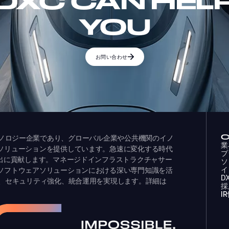
DXC CAN HEL
YOU
お問い合わせ
ドするテクノロジー企業であり、グローバル企業や公共機関のイノ
業
ソリューションを提供しています。急速に変化する時代
プ
創出に貢献します。マネージドインフラストラクチャサー
ソ
イ
ソフトウェアソリューションにおける深い専門知識を活
D
化、セキュリティ強化、統合運用を実現します。詳細は
採
I