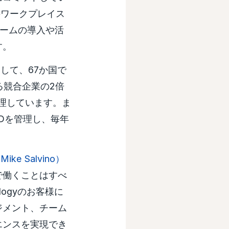
新のワークプレイス
フォームの導入や活
す。
として、67か国で
る競合企業の2倍
管理しています。ま
s のIDを管理し、毎年
。
e Salvino）
で働くことはすべ
logyのお客様に
ジメント、チーム
エンスを実現でき