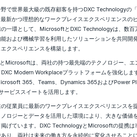
で世界最大級の既存顧客を持つDXC Technologyの「M
e」は、最新かつ理想的なワークプレイスエクスペリエンスの
一環として、MicrosoftとDXC Technologyは、
知能および機械学習を利用したソリューションを共同開
スエクスペリエンスを構築します。
ologyとMicrosoftは、両社の持つ最先端のテクノロジー
XC Modern Workplaceプラットフォームを強化
osoft 365、Teams、Dynamics 365およびPower P
の各種サービススイートを活用します。
業の従業員に最新のワークプレイスエクスペリエンスを
クノロジーとデータを活用した環境により、大きな価値
げています。DXC TechnologyとMicrosoftの提
であり、両社は未来の働き方を永続的に変化させること