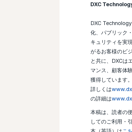
DXC Technol
DXC Techno
化、パブリック
キュリティを実
がるお客様のビ
と共に、DXCは
マンス、顧客体
獲得しています。
詳しくは
www.dx
の詳細は
www.dxc
本稿は、読者の
してのご利用・
本（英語）は
こ