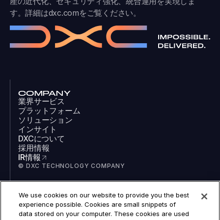
産の近代化、セキュリティ強化、統合運用を実現しま
す。詳細は
dxc.com
をご覧ください。
COMPANY
業界サービス
プラットフォーム
ソリューション
インサイト
DXCについて
採用情報
IR情報
© DXC TECHNOLOGY COMPANY
We use cookies on our website to provide you the best
SOCIAL
experience possible. Cookies are small snippets of
LinkedIn
data stored on your computer. These cookies are used
Facebook