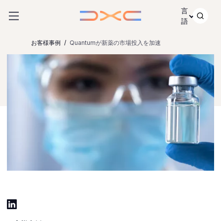
コンテンツにスキップ
言
語
お客様事例
Quantumが新薬の市場投入を加速