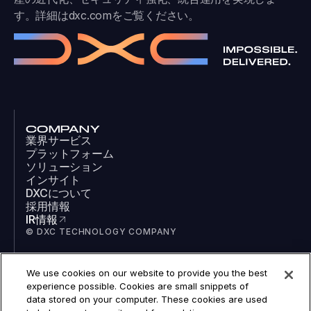
す。詳細は
dxc.com
をご覧ください。
COMPANY
業界サービス
プラットフォーム
ソリューション
インサイト
DXCについて
採用情報
IR情報
© DXC TECHNOLOGY COMPANY
We use cookies on our website to provide you the best
SOCIAL
experience possible. Cookies are small snippets of
LinkedIn
data stored on your computer. These cookies are used
Facebook