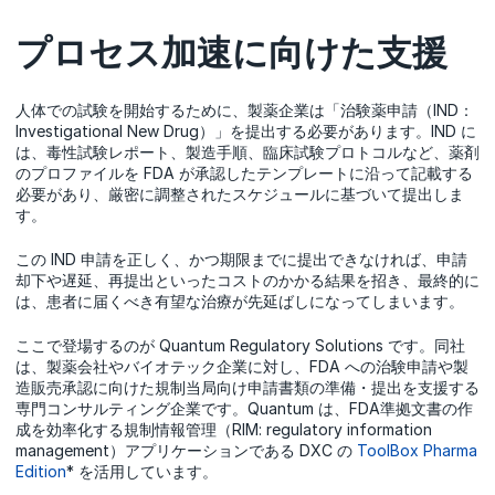
プロセス加速に向けた支援
人体での試験を開始するために、製薬企業は「治験薬申請（IND：
Investigational New Drug）」を提出する必要があります。IND に
は、毒性試験レポート、製造手順、臨床試験プロトコルなど、薬剤
のプロファイルを FDA が承認したテンプレートに沿って記載する
必要があり、厳密に調整されたスケジュールに基づいて提出しま
す。
この IND 申請を正しく、かつ期限までに提出できなければ、申請
却下や遅延、再提出といったコストのかかる結果を招き、最終的に
は、患者に届くべき有望な治療が先延ばしになってしまいます。
ここで登場するのが Quantum Regulatory Solutions です。同社
は、製薬会社やバイオテック企業に対し、FDA への治験申請や製
造販売承認に向けた規制当局向け申請書類の準備・提出を支援する
専門コンサルティング企業です。Quantum は、FDA準拠文書の作
成を効率化する規制情報管理（RIM: regulatory information
management）アプリケーションである DXC の
ToolBox Pharma
Edition
* を活用しています。