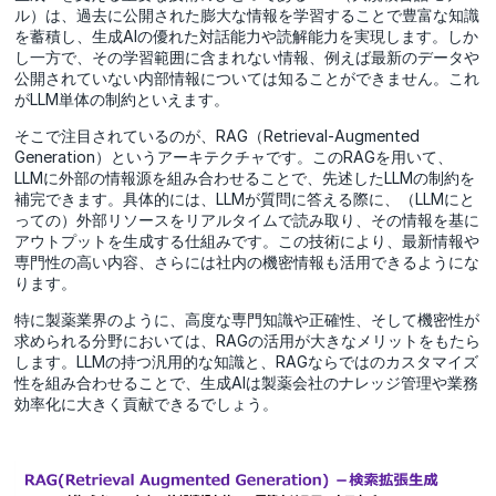
ル）は、過去に公開された膨大な情報を学習することで豊富な知識
を蓄積し、生成AIの優れた対話能力や読解能力を実現します。しか
し一方で、その学習範囲に含まれない情報、例えば最新のデータや
公開されていない内部情報については知ることができません。これ
がLLM単体の制約といえます。
そこで注目されているのが、RAG（Retrieval-Augmented
Generation）というアーキテクチャです。このRAGを用いて、
LLMに外部の情報源を組み合わせることで、先述したLLMの制約を
補完できます。具体的には、LLMが質問に答える際に、（LLMにと
っての）外部リソースをリアルタイムで読み取り、その情報を基に
アウトプットを生成する仕組みです。この技術により、最新情報や
専門性の高い内容、さらには社内の機密情報も活用できるようにな
ります。
特に製薬業界のように、高度な専門知識や正確性、そして機密性が
求められる分野においては、RAGの活用が大きなメリットをもたら
します。LLMの持つ汎用的な知識と、RAGならではのカスタマイズ
性を組み合わせることで、生成AIは製薬会社のナレッジ管理や業務
効率化に大きく貢献できるでしょう。