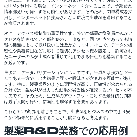
のLLMを利用する場合、インターネットを介することで、予期せぬ
情報漏えいが発生する可能性があります。そのため、閉域構成を採
用し、インターネットに接続されない環境で生成AIを運用すること
が推奨されます。
次に、アクセス権制御の重要性です。特定の部署の従業員のみがア
クセスを許されている部外秘のデータなど、同じ社内であっても情
報の種類によって取り扱いには差があります。そこで、データの機
密性や業務範囲などに応じて適切なアクセス権を設定し、許可され
たユーザーのみが生成AIを通じて利用できる仕組みを構築すること
が必要です。
最後に、データバリデーションについてです。生成AIは強力なツー
ルである一方で、出力結果に誤りや曖昧さが含まれる可能性があり
ます。特に、製薬業界のように専門性が高く、正確性が求められる
分野では、生成AIが出力した結果の妥当性を確認するプロセスが不
可欠です。そのため、生成AIのアウトプットに対する最終的な判断
は必ず人間が行い、信頼性を確保する必要があります。
これら3つの対策を講じることで、生成AIをビジネスの中でより安
全かつ効果的に活用することが可能になると考えます。
製薬R&D業務での応用例