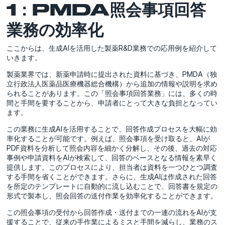
1：PMDA照会事項回答
業務の効率化
ここからは、生成AIを活用した製薬R&D業務での応用例を紹介して
いきます。
製薬業界では、新薬申請時に提出された資料に基づき、PMDA（独
立行政法人医薬品医療機器総合機構）から追加の情報や説明を求め
られることがあります。この「照会事項回答業務」には、多くの時
間と手間を要することから、申請者にとって大きな負担となってい
ます。
この業務に生成AIを活用することで、回答作成プロセスを大幅に効
率化することが可能です。例えば、照会事項を受け取ると、AIが
PDF資料を分析して照会内容を細かく分解し、その後、過去の対応
事例や申請資料をAIが検索して、回答のベースとなる情報を素早く
提供します。このプロセスにより、担当者は資料を一つひとつ調査
する手間を省くことができます。さらに、生成AIは作成された回答
を所定のテンプレートに自動的に流し込むことで、回答書を規定の
形式で製本し、照会回答の送付作業を効率化することができます。
この照会事項の受付から回答作成・送付までの一連の流れをAIが支
援することで、従来の手作業によるミスと手間を減らし、業務のス