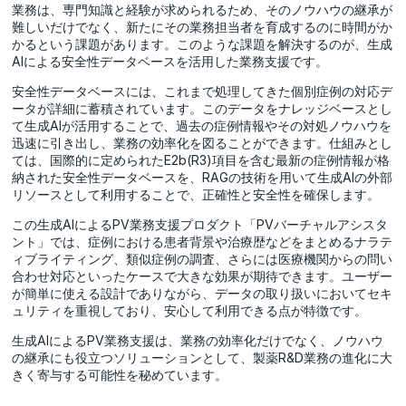
業務は、専門知識と経験が求められるため、そのノウハウの継承が
難しいだけでなく、新たにその業務担当者を育成するのに時間がか
かるという課題があります。このような課題を解決するのが、生成
AIによる安全性データベースを活用した業務支援です。
安全性データベースには、これまで処理してきた個別症例の対応デ
ータが詳細に蓄積されています。このデータをナレッジベースとし
て生成AIが活用することで、過去の症例情報やその対処ノウハウを
迅速に引き出し、業務の効率化を図ることができます。仕組みとし
ては、国際的に定められたE2b(R3)項目を含む最新の症例情報が格
納された安全性データベースを、RAGの技術を用いて生成AIの外部
リソースとして利用することで、正確性と安全性を確保します。
この生成AIによるPV業務支援プロダクト「PVバーチャルアシスタ
ント」では、症例における患者背景や治療歴などをまとめるナラテ
ィブライティング、類似症例の調査、さらには医療機関からの問い
合わせ対応といったケースで大きな効果が期待できます。ユーザー
が簡単に使える設計でありながら、データの取り扱いにおいてセキ
ュリティを重視しており、安心して利用できる点が特徴です。
生成AIによるPV業務支援は、業務の効率化だけでなく、ノウハウ
の継承にも役立つソリューションとして、製薬R&D業務の進化に大
きく寄与する可能性を秘めています。