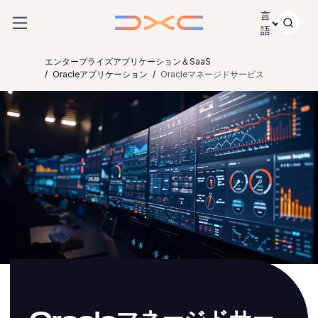
コンテンツにスキップ
言
語
エンタープライズアプリケーション＆SaaS
Oracleアプリケーション
Oracleマネージドサービス