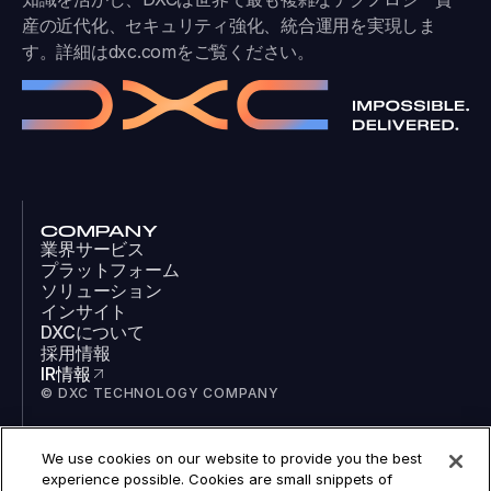
産の近代化、セキュリティ強化、統合運用を実現しま
す。詳細は
dxc.com
をご覧ください。
COMPANY
業界サービス
プラットフォーム
ソリューション
インサイト
DXCについて
採用情報
IR情報
© DXC TECHNOLOGY COMPANY
We use cookies on our website to provide you the best
SOCIAL
experience possible. Cookies are small snippets of
LinkedIn