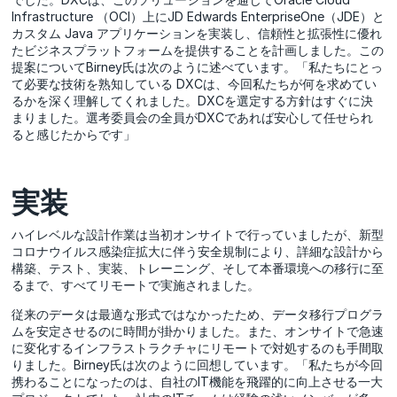
Infrastructure （OCI）上にJD Edwards EnterpriseOne（JDE）と
カスタム Java アプリケーションを実装し、信頼性と拡張性に優れ
たビジネスプラットフォームを提供することを計画しました。この
提案についてBirney氏は次のように述べています。「私たちにとっ
て必要な技術を熟知している DXCは、今回私たちが何を求めてい
るかを深く理解してくれました。DXCを選定する方針はすぐに決
まりました。選考委員会の全員がDXCであれば安心して任せられ
ると感じたからです」
実装
ハイレベルな設計作業は当初オンサイトで行っていましたが、新型
コロナウイルス感染症拡大に伴う安全規制により、詳細な設計から
構築、テスト、実装、トレーニング、そして本番環境への移行に至
るまで、すべてリモートで実施されました。
従来のデータは最適な形式ではなかったため、データ移行プログラ
ムを安定させるのに時間が掛かりました。また、オンサイトで急速
に変化するインフラストラクチャにリモートで対処するのも手間取
りました。Birney氏は次のように回想しています。「私たちが今回
携わることになったのは、自社のIT機能を飛躍的に向上させる一大