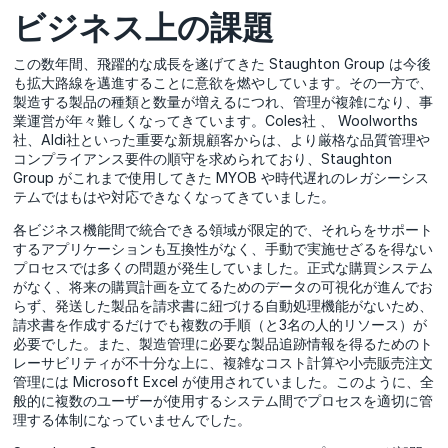
ビジネス上の課題
この数年間、飛躍的な成長を遂げてきた Staughton Group は今後
も拡大路線を邁進することに意欲を燃やしています。その一方で、
製造する製品の種類と数量が増えるにつれ、管理が複雑になり、事
業運営が年々難しくなってきています。Coles社 、 Woolworths
社、Aldi社といった重要な新規顧客からは、より厳格な品質管理や
コンプライアンス要件の順守を求められており、Staughton
Group がこれまで使用してきた MYOB や時代遅れのレガシーシス
テムではもはや対応できなくなってきていました。
各ビジネス機能間で統合できる領域が限定的で、それらをサポート
するアプリケーションも互換性がなく、手動で実施せざるを得ない
プロセスでは多くの問題が発生していました。正式な購買システム
がなく、将来の購買計画を立てるためのデータの可視化が進んでお
らず、発送した製品を請求書に紐づける自動処理機能がないため、
請求書を作成するだけでも複数の手順（と3名の人的リソース）が
必要でした。また、製造管理に必要な製品追跡情報を得るためのト
レーサビリティが不十分な上に、複雑なコスト計算や小売販売注文
管理には Microsoft Excel が使用されていました。このように、全
般的に複数のユーザーが使用するシステム間でプロセスを適切に管
理する体制になっていませんでした。