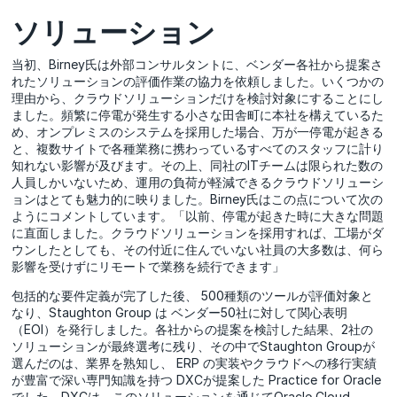
ソリューション
当初、Birney氏は外部コンサルタントに、ベンダー各社から提案さ
れたソリューションの評価作業の協力を依頼しました。いくつかの
理由から、クラウドソリューションだけを検討対象にすることにし
ました。頻繁に停電が発生する小さな田舎町に本社を構えているた
め、オンプレミスのシステムを採用した場合、万が一停電が起きる
と、複数サイトで各種業務に携わっているすべてのスタッフに計り
知れない影響が及びます。その上、同社のITチームは限られた数の
人員しかいないため、運用の負荷が軽減できるクラウドソリューシ
ョンはとても魅力的に映りました。Birney氏はこの点について次の
ようにコメントしています。「以前、停電が起きた時に大きな問題
に直面しました。クラウドソリューションを採用すれば、工場がダ
ウンしたとしても、その付近に住んでいない社員の大多数は、何ら
影響を受けずにリモートで業務を続行できます」
包括的な要件定義が完了した後、 500種類のツールが評価対象と
なり、Staughton Group は ベンダー50社に対して関心表明
（EOI）を発行しました。各社からの提案を検討した結果、2社の
ソリューションが最終選考に残り、その中でStaughton Groupが
選んだのは、業界を熟知し、 ERP の実装やクラウドへの移行実績
が豊富で深い専門知識を持つ DXCが提案した Practice for Oracle
でした。DXCは、このソリューションを通じてOracle Cloud