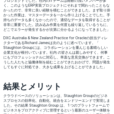
プロジェクトでした。社内のITチームは経験の浅いメンバーが多
く、このようなERP実装プロジェクトにそれまで関わったこともな
かったので、非常に良い経験を積むことができました。まず取り掛
かった作業は、マスターデータを一から作り上げることでした。手
持ちのデータも多くなかったので、適切なデータを取得することが
非常に重要でした。読み込み作業を何度も繰り返しているうちに、
どこでエラーが発生するかが次第に分かるようになってきました」
DXC Australia & New Zealand Practice for Oracleの担当ディレ
クターであるRichard Jamesは次のように述べています。「
Staughton Groupには、コラボレーションを重んじる素晴らしい
企業文化が根付いています。社内 の皆さんは親しみやすく、何事
にもプロフェッショナルに対応し、率直な意見交換ができます。こ
うした人たちと協働体制を組むことができたおかげで、問題が発生
してもすぐに対処でき、大きな成果を上げることができました」
結果とメリット
クラウドベースのソリューションは、Staughton Groupのビジネ
スプロセスの効率化、自動化、統合をエンドツーエンドで実現しま
した。その結果 Staughton Group は、 1 つのプラットフォームで
ビジネスをプロアクティブに管理するという最新のユーザー体験を