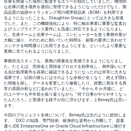
在庫を間違った場所に配置するエラーが頻出していました」物理的
な在庫の置き場所を適切に管理できるようになっただけでなく、製
品品質の追跡やトラッキング用の標準部品表（BOM）を利用でき
るようになったことも、Staughton Groupにとっては大きな前進
でした。また、この機能強化により、特に輸出事業に重要な監査お
よびコンプライアンス要件にも迅速に対応できるようになりまし
た。生産チームと在庫チームは、コンピューターを使う事務作業が
大幅に減り、そのために割いていた時間を、顧客の要求に合わせて
コンテナを時間通りに出荷できるようにする、といったより重要な
業務に充てられるようになりました。
事務担当スタッフも、業務の簡素化を実感できるようになりまし
た。たとえば、売掛金と買掛金プロセスを効率化し、例外扱いにす
る会計処理案件を容易に確認できるようになったのは非常に大きな
成果です。以前の彼らにはそのような余裕が全くなく、絶えず隠れ
た情報を探し、データを変更したり修復したり、頻繁に発生する異
常の原因分析などに追われていました。「今から 6 か月後に、ど
のユーザーも半年前を振り返りながら『何て仕事がやりやすくなっ
たんだろう』と実感する様子が目に浮かびます」とBirney氏は言い
ます。
今回のプロジェクト全体について、Birney氏は次のように総括しま
す。「DXC の知識、専門技術、献身的な姿勢から判断して、提案
通りJDE EnterpriseOne on Oracle Cloud Infrastructure に移行す