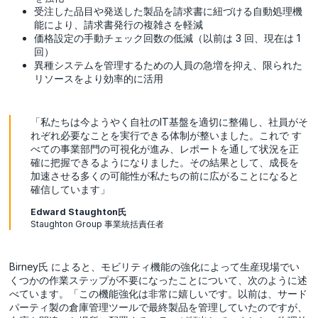
受注した品目や発送した製品を請求書に紐づける自動処理機
能により、請求書発行の複雑さを軽減
価格設定の手動チェック回数の低減（以前は 3 回、現在は 1
回）
異種システムを管理するための人員の急増を抑え、限られた
リソースをより効率的に活用
「私たちは今ようやく自社のIT基盤を適切に整備し、社員がそ
れぞれ必要なことを実行できる体制が整いました。これで す
べての事業部門の可視化が進み、レポートを通して状況を正
確に把握できるようになりました。その結果として、成長を
加速させる多くの可能性が私たちの前に広がることになると
確信しています」
Edward Staughton氏
Staughton Group 事業統括責任者
Birney氏 によると、モビリティ機能の強化によって生産現場でい
くつかの作業ステップが不要になったことについて、次のように述
べています。「この機能強化は非常に嬉しいです。以前は、サード
パーティ製の倉庫管理ツールで最終製品を管理していたのですが、