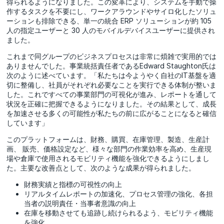
得られるようになりました。この変革により、システムを手動で操
作するタスクを不要にし、ワークアラウンドやサイロ化したソリュ
ーションも排除できる、単一の統合 ERP ソリューションが約 105
人の指定ユーザーと 30 人のモバイルデバイスユーザーに提供され
ました。
これまで同グループのビジネスプロセスは非常に煩雑で実用的では
ありませんでした。事業統括責任者であるEdward Staughton氏は
次のように述べています。「私たちは今ようやく自社のIT基盤を適
切に整備し、社員がそれぞれ必要なことを実行できる体制が整いま
した。これですべての事業部門の可視化が進み、レポートを通して
状況を正確に把握できるようになりました。その結果として、成長
を加速させる多くの可能性が私たちの前に広がることになると確信
しています」
このプラットフォームは、財務、購買、在庫管理、製造、生産計
画、 販売、価格設定など、様々な部門の作業効率を高め、生産現
場や倉庫で使用されるモビリティ機能を強化できるようにしまし
た。主要な改善点として、次のような成果が得られました。
財務実績と指標の可視性の向上
リアルタイムレポートの加速化、プロセス管理の強化、各担
当者の説明責任・当事者意識の向上
在庫を移動させても追跡し続けられるよう、モビリティ機能
を強化