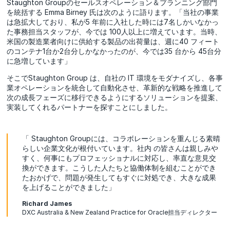
Staughton Groupのセールスオペレーション＆プランニング部門
を統括する Emma Birney 氏は次のように語ります。「当社の事業
は急拡大しており、私が5 年前に入社した時には7名しかいなかっ
た事務担当スタッフが、今では 100人以上に増えています。当時、
米国の製造業者向けに供給する製品の出荷量は、週に40 フィート
のコンテナ1台か2台分しかなかったのが、今では35 台から 45台分
に急増しています」
そこでStaughton Group は、自社の IT 環境をモダナイズし、各事
業オペレーションを統合して自動化させ、革新的な戦略を推進して
次の成長フェーズに移行できるようにするソリューションを提案、
実装してくれるパートナーを探すことにしました。
「 Staughton Groupには、コラボレーションを重んじる素晴
らしい企業文化が根付いています。社内 の皆さんは親しみや
すく、何事にもプロフェッショナルに対応し、率直な意見交
換ができます。こうした人たちと協働体制を組むことができ
たおかげで、問題が発生してもすぐに対処でき、大きな成果
を上げることができました」
Richard James
DXC Australia & New Zealand Practice for Oracle担当ディレクター