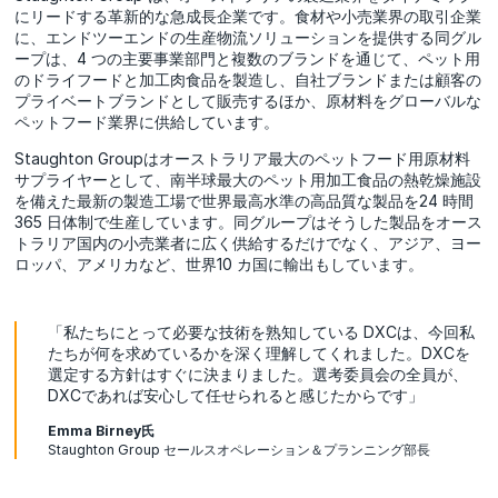
にリードする革新的な急成長企業です。食材や小売業界の取引企業
に、エンドツーエンドの生産物流ソリューションを提供する同グル
ープは、4 つの主要事業部門と複数のブランドを通じて、ペット用
のドライフードと加工肉食品を製造し、自社ブランドまたは顧客の
プライベートブランドとして販売するほか、原材料をグローバルな
ペットフード業界に供給しています。
Staughton Groupはオーストラリア最大のペットフード用原材料
サプライヤーとして、南半球最大のペット用加工食品の熱乾燥施設
を備えた最新の製造工場で世界最高水準の高品質な製品を24 時間
365 日体制で生産しています。同グループはそうした製品をオース
トラリア国内の小売業者に広く供給するだけでなく、アジア、ヨー
ロッパ、アメリカなど、世界10 カ国に輸出もしています。
「私たちにとって必要な技術を熟知している DXCは、今回私
たちが何を求めているかを深く理解してくれました。DXCを
選定する方針はすぐに決まりました。選考委員会の全員が、
DXCであれば安心して任せられると感じたからです」
Emma Birney氏
Staughton Group セールスオペレーション＆プランニング部長