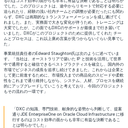
るのはコスト効率の面からも非常に有益な決断であることは明らか
でした。このプロジェクトは、途中からリモートで対応する必要に
迫られたり、経験の浅い社内チームとの調整が必要だったにも関わ
らず、DXC は画期的なトランスフォーメーションを成し遂げてく
れました。また、実務面で大きな変化が伴うため、トレーニングは
大変でしたが、この面でもDXCのサポートが最後まで行き届いて
いました。DXCがこのプロジェクトのために提供してくれた チー
ムとプロセスは、これ以上褒め言葉が見つからないぐらい見事でし
た」
事業統括責任者のEdward Staughton氏は次のように述べていま
す。「当社は、オーストラリアで築いた IP と技術を活用して世界
中で通用すると確信できるベストプラクティスを確立し、国内外の
市場でビジネスの成長を追求し続けてきました。これからは企業と
して更に前進するために、市場投入までの商品化のスピードや柔軟
性をこれまで通り維持しながら、システム、人材、プロセスを継続
的にアップグレードしていこうと考えており、今回のプロジェクト
もその流れの一環です」
「DXC の知識、専門技術、献身的な姿勢から判断して、提案
通りJDE EnterpriseOne on Oracle Cloud Infrastructure に移
行するのはコスト効率の面からも非常に有益な決断であるこ
とは明らかでした」