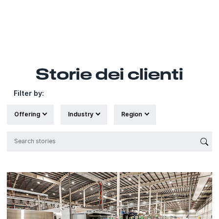
Storie dei clienti
Filter by:
Offering
Industry
Region
{'Sub