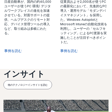
日産自動車が、国内の約40,000
従業員およそ2,000名が使うPC
ユーザーが使うPC 環境/ デジタ
の最新化において、先進的なPC
ルワークプレイスの進化を加速
導入・運用モデル「モダンデバ
させている。対面サポートの提
イスマネジメント」を採用し
供、ヘルプデスクのリモート対
た。Windows Autopilotと
応、デバイス管理ツールの導入
Microsoft Intuneの自動化技術を
など、取り組みは多岐にわた
利用し、ユーザーの「セルフキ
る。
ッティング」によるPC更新を実
施したことが注目すべきポイン
トだ。
事例を読む
事例を読む
インサイト
他のテクノロジーインサイトを読む